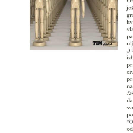
Or
jo
gr
kv
vl
pa
ni
„G
iz
pr
ci
pr
na
fa
da
sv
po
‟O
od