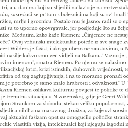
anu naiđe liječnik na mrtvog štakora na stubištu. Sjed
š tri, a u danima koji su slijedili nailazio je na mrtve št
adu, susrećući se pritom s bolesnicima koji su svi imali
ržice, mrlje i groznicu. Postalo mu je jasno: radi se o 
asti su to uporno opovrgavale, jer posljednje što su željel
nike. Međutim, kako kaže Riemen: „Činjenice ne nestaju
ječe.“ Ovaj vrhunski intelektualac poteže iz sve snage 
eert Wilders je fašist, i ako ga ubrzo ne zaustavimo, 
biti nasilje kakvo smo već vidjeli na Balkanu.“ Važno je „
avim imenom“, smatra Riemen. Po njemu se nalazimo 
vilizacijskoj krizi, krizi istinskih, duhovnih vrijednosti, 
ofitira od tog zaglupljivanja, i na to moramo pronaći o
m je potrebno je samo malo hrabrosti i odvažnosti.“ U
šizma
Riemen oslikava kulturnu povijest te politike te d
 je trenutna situacija u Nizozemskoj, gdje je Geert Wild
ojom Strankom za slobodu, stekao veliku popularnost, 
sljedica nihilizma masovnog društva, za koje svi snos
vaj aktualni fašizam opet su omogućile političke strank
rekle vlastitih vizija, intelektualci koji njeguju lagodni 