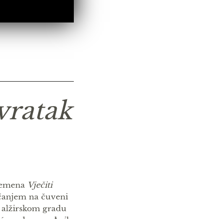
vratak
Riemena
Vječiti
ećanjem na čuveni
 alžirskom gradu