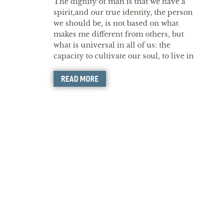
The dignity of man is that we have a
spirit,and our true identity, the person
we should be, is not based on what
makes me different from others, but
what is universal in all of us: the
capacity to cultivate our soul, to live in
truth, to do justice, to be a
compassionate human being.
READ MORE