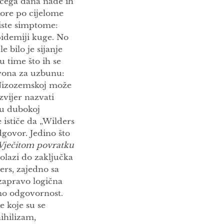
ećega dana nađe ih
akore po cijelome
 iste simptome:
epidemiji kuge. No
e bilo je sijanje
 time što ih se
zvona za uzbunu:
u Nizozemskoj može
zvijer nazvati
u dubokoj
te ističe da „Wilders
dgovor. Jedino što
Vječitom povratku
olazi do zaključka
ers, zajedno sa
zapravo logična
imo odgovornost.
e koje su se
nihilizam,