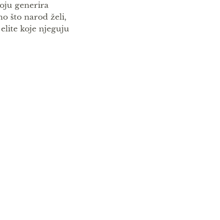
koju generira
o što narod želi,
elite koje njeguju