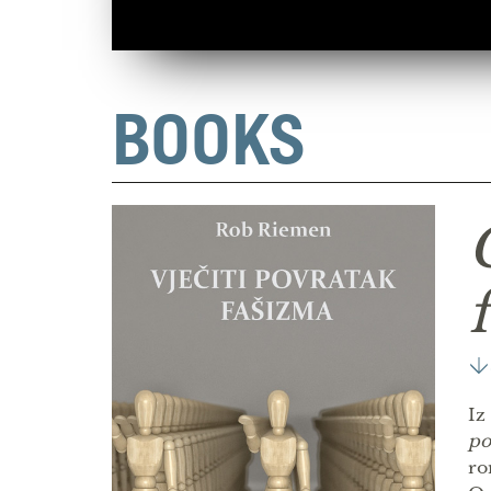
BOOKS
Iz
po
ro