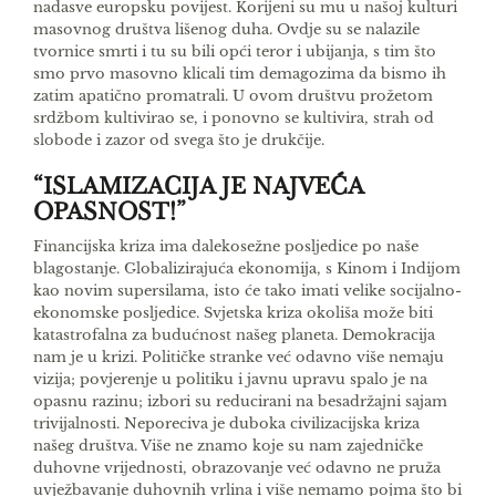
nadasve europsku povijest. Korijeni su mu u našoj kulturi
masovnog društva lišenog duha. Ovdje su se nalazile
tvornice smrti i tu su bili opći teror i ubijanja, s tim što
smo prvo masovno klicali tim demagozima da bismo ih
zatim apatično pro­matrali. U ovom društvu prožetom
srdžbom kulti­virao se, i ponovno se kultivira, strah od
slobode i zazor od svega što je drukčije.
“ISLAMIZACIJA JE NAJVEĆA
OPASNOST!”
Financijska kriza ima dalekosežne posljedice po naše
blagostanje. Globalizirajuća ekonomija, s Ki­nom i Indijom
kao novim supersilama, isto će tako imati velike socijalno­
ekonomske posljedice. Svjet­ska kriza okoliša može biti
katastrofalna za buduć­nost našeg planeta. Demokracija
nam je u krizi. Političke stranke već odavno više nemaju
vizija; po­vjerenje u politiku i javnu upravu spalo je na
opa­snu razinu; izbori su reducirani na besadržajni sa­jam
trivijalnosti. Neporeciva je duboka civilizacijska kriza
našeg društva. Više ne znamo koje su nam zajedničke
duhovne vrijednosti, obrazovanje već odavno ne pruža
uvježbavanje duhovnih vrlina i više nemamo pojma što bi