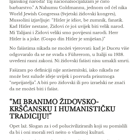
lijanskog naroda! Taj nacionalsocijalizam je čisto
barbarstvo.” A Nahumu Goldmannu, jednom od čel­ nika
World Jewish Congressa (Svjetski židovski kongres),
Mussolini izjavljuje: “Hitler je idiot, be­ zumnik, fanatik.
Kad Hitler nestane, Židovi će još uvijek biti velik narod.
Mi Talijani i Židovi veliki smo povijesni narodi. Herr
Hitler is a joke. (Gospo­ din Hitler je smiješan.)”
No fašistima nikada ne možeš vjerovati: kad je Duceu više
odgovaralo da se ne svađa s Führerom, u Italiji su 1938.
uvedeni rasni zakoni. Ni židovski fašisti nisu umakli smrti.
Fašizam po definiciji nije antisemitski, iako ni­kada ne
može bez sulude ideje uvijek i posvuda pri­sutnoga
“neprijatelja”. A biti pro­ židovski ili pro­ izraelski ne znači
da ne možeš biti i fašist.
“MI BRANIMO ŽIDOVSKO-
KRŠĆANSKU I HUMANISTIČKU
TRADICIJU!”
Opet laž. Slogan za i od poluciviliziranih koji su pomislili
da bi i oni morali reći nešto o vlastitoj kulturi.