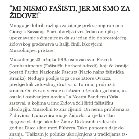
“MI NISMO FAŠISTI, JER MI SMO ZA
ŽIDOVE!”
Mnogo je dobrih razloga za čitanje prekrasnog romana
Giorgija Bassanija Stari obiteljski vrt. Je­dan od njih je
upoznavanje s činjenicom da su jedan dio dobrostojećeg
židovskog građanstva u Italiji činili lakovjerni
Mussolinijevi pristaše.
Mussolini je 23. ožujka 1919. osnovao svoj Fasci di
Combattimento (Fašistički borbeni odredi), koji će kasnije
postati Partito Nazionale Fascista (Nacio­ nalna fašistička
stranka). Nedugo poslije toga će se Ettore Ovazza,
predsjednik židovskog društva u To­ rinu, pridružiti
stranci. On čvrsto vjeruje u fašizam i žestoko ga brani, uz
ostalo i osnivanjem novina La Nostra Bandiera (Naša
zastava), u kojima u ime Židova želi širiti fašističku
ideologiju. Mussolini to zna cijeniti. On nema problema sa
Židovima. Lju­bavnica mu je Židovka, a i jedan član
njegove vlade je također Židov. Do kasnih tridesetih
godina Duce silno mrzi Führera. Tako ponosno daje do
znanja: “Fašizam je politika ukorijenjena u tradicijama ta­