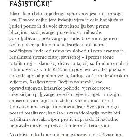
FAŠISTIČKI!”
Islam, kao i bilo koja druga vjeroispovijest, ima mnoga
lica. U svom najboljem izdanju vjera je oslo­ bađajuća za
ljude i potiče ih da vole život kroz lju­ bav prema
bližnjima, suosjećanje, pravednost, milo­srđe,
gostoljubivost, poštivanje prirode. U svom naj­gorem
izdanju vjera je fundamentalistička i totali­tarna,
podčinjava ljude, oduzima im slobodu i neto­lerantna je.
Muslimani streme čistoj, savršenoj – i prema tome
totalitarnoj – islamskoj državi, a taj cilj su fundamentalisti
u Iranu već ostvarili. Krš­ćanska povijest također poznaje
epizode apokalip­tičnih vizija, žudnje za čistim kršćanskim
svijetom, Kraljevstvom Božjim na zemlji, kao
opravdanjem za križarske pohode, vjerske ratove,
inkviziciju, spaljivanje heretika i vještica, geta, mržnju i
anti­semitizam koji su se zbili u tvornicama smrti. I
židovstvo ima svoje fundamentaliste. Sve vjere mo­gu
postati totalitarne, kao što i svaka ideologija može biti
totalitarna. A svaki otpor protiv nepra­vde ili navodne
nepravde može se pretvoriti u teror ili terorizam.
No doista nikada ne smijemo zaboraviti da faši­zam ima