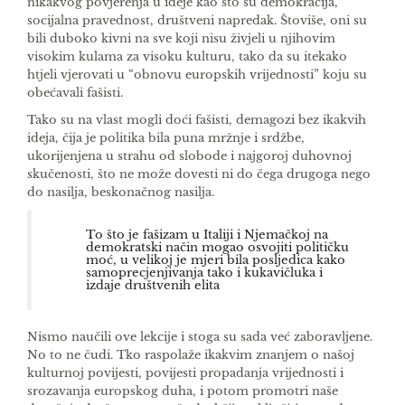
nikakvog povjerenja u ideje kao što su demokracija,
socijalna pravednost, društveni napredak. Štoviše, oni su
bili duboko kivni na sve koji nisu živjeli u njihovim
visokim kulama za visoku kulturu, tako da su ite­kako
htjeli vjerovati u “obnovu europskih vrijedno­sti” koju su
obećavali fašisti.
Tako su na vlast mogli doći fašisti, demagozi bez ikakvih
ideja, čija je politika bila puna mržnje i sr­džbe,
ukorijenjena u strahu od slobode i najgoroj duhovnoj
skučenosti, što ne može dovesti ni do čega drugoga nego
do nasilja, beskonačnog nasilja.
To što je fašizam u Italiji i Njemačkoj na
demokratski način mogao osvojiti političku
moć, u velikoj je mjeri bila posljedica kako
samoprecjenjivanja tako i kukavičluka i
izdaje društvenih elita
Nismo naučili ove lekcije i stoga su sada već za­boravljene.
No to ne čudi. Tko raspolaže ikakvim znanjem o našoj
kulturnoj povijesti, povijesti pro­padanja vrijednosti i
srozavanja europskog duha, i potom promotri naše