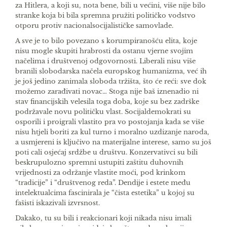
za Hitlera, a koji su, nota bene, bili u većini, više nije bilo
stranke koja bi bila spremna pružiti političko vodstvo
otporu protiv nacionalsocijalističke samovlade.
A sve je to bilo povezano s korumpiranošću elita, koje
nisu mogle skupiti hrabrosti da ostanu vjerne svojim
načelima i društvenoj odgovornosti. Liberali nisu više
branili slobodarska načela europskog humanizma, već ih
je još jedino zanimala sloboda tržišta, što će reći: sve dok
možemo zarađivati novac… Stoga nije baš iznenadio ni
stav financijskih velesila toga doba, koje su bez zadrške
podržavale novu političku vlast. Socijaldemokrati su
osporili i proigrali vlastito pra­ vo postojanja kada se više
nisu htjeli boriti za kul­ turno i moralno uzdizanje naroda,
a usmjereni is­ ključivo na materijalne interese, samo su još
poti­ cali osjećaj srdžbe u društvu. Konzervativci su bili
beskrupulozno spremni ustupiti zaštitu duhovnih
vrijednosti za održanje vlastite moći, pod krinkom
“tradicije” i “društvenog reda”. Dendije i estete me­đu
intelektualcima fascinirala je “čista estetika” u kojoj su
fašisti iskazivali izvrsnost.
Dakako, tu su bili i reakcionari koji nikada nisu imali