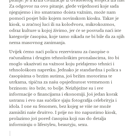
pitanje: je li kriza civilizacije iz dvadesetog stoljeća iza nas?
Za odgovor na ovo pitanje, glede vrijednosti koje sada
njegujemo i što smatramo doista važnim, može nam
pomoći posjet bilo kojem novinskom kiosku. Takav je
kiosk, u zračnoj luci ili na kolodvoru, mikrokozmos,
odraz kulture u kojoj živimo, jer će se posvuda naći iste
kategorije časopisa, koje tamo nikada ne bi bile da za njih
nema masovnog zanimanja.
Uvijek ćemo naći policu rezerviranu za časopise o
računalima i drugim tehnološkim pronalascima, što bi
moglo ukazivati na važnost koju pridajemo tehnici i
tehnološkom napretku. Jednako je stan­dardna i polica s
časopisima o brzim autima, još bržim motorima te
utrkama, tipična za našu opsje­dnutost vremenom i
brzinom: što brže, to bolje. Neizbježne su i sve
informacije o financijama i eko­nomiji. Još jedan korak
ustranu i evo nas sučelice sjaju fotografija celebrityja i
idola. I one su feno­men, bez kojeg se više ne može
zamisliti naše društvo. I prije no što napustimo kiosk,
prolazimo još pored časopisa koji nas do detalja
informiraju o lifestyleu, beautyju, sexu.