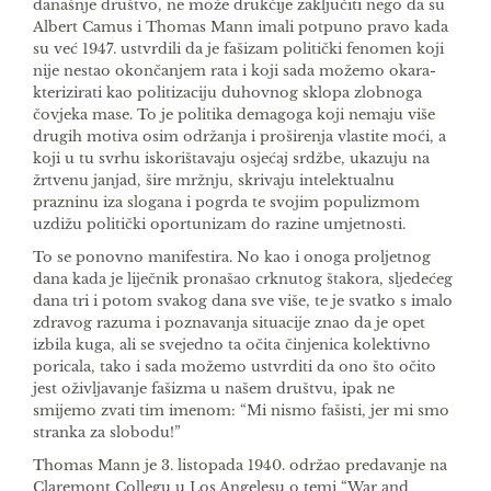
današnje društvo, ne može drukčije zaključiti nego da su
Albert Camus i Tho­mas Mann imali potpuno pravo kada
su već 1947. ustvrdili da je fašizam politički fenomen koji
nije nestao okončanjem rata i koji sada možemo okara­
kterizirati kao politizaciju duhovnog sklopa zlobno­ga
čovjeka mase. To je politika demagoga koji ne­maju više
drugih motiva osim održanja i proširenja vlastite moći, a
koji u tu svrhu iskorištavaju osjećaj srdžbe, ukazuju na
žrtvenu janjad, šire mržnju, skrivaju intelektualnu
prazninu iza slogana i pogr­da te svojim populizmom
uzdižu politički oportuni­zam do razine umjetnosti.
To se ponovno manifestira. No kao i onoga proljetnog
dana kada je liječnik pronašao crknutog štakora, sljedećeg
dana tri i potom svakog dana sve više, te je svatko s imalo
zdravog razuma i pozna­vanja situacije znao da je opet
izbila kuga, ali se svejedno ta očita činjenica kolektivno
poricala, tako i sada možemo ustvrditi da ono što očito
jest oživ­ljavanje fašizma u našem društvu, ipak ne
smijemo zvati tim imenom: “Mi nismo fašisti, jer mi smo
stranka za slobodu!”
Thomas Mann je 3. listopada 1940. održao pre­davanje na
Claremont Collegu u Los Angelesu o temi “War and