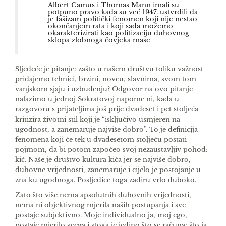
Albert Camus i Thomas Mann imali su
potpuno pravo kada su već 1947. ustvrdili da
je fašizam politički fenomen koji nije nestao
okončanjem rata i koji sada možemo
okarakterizirati kao politizaciju duhovnog
sklopa zlobnoga čovjeka mase
Sljedeće je pitanje: zašto u našem društvu toliku važnost
pridajemo tehnici, brzini, novcu, slavnima, svom tom
vanjskom sjaju i uzbuđenju? Odgovor na ovo pitanje
nalazimo u jednoj Sokratovoj napome­ ni, kada u
razgovoru s prijateljima još prije dvade­set i pet stoljeća
kritizira životni stil koji je “is­ključivo usmjeren na
ugodnost, a zanemaruje naj­više dobro”. To je definicija
fenomena koji će tek u dvadesetom stoljeću postati
pojmom, da bi potom započeo svoj nezaustavljiv pohod:
kič. Naše je dru­štvo kultura kiča jer se najviše dobro,
duhovne vrijednosti, zanemaruje i cijelo je postojanje u
zna­ ku ugodnoga. Posljedice toga zadiru vrlo duboko.
Zato što više nema apsolutnih duhovnih vrijed­nosti,
nema ni objektivnog mjerila naših postupa­nja i sve
postaje subjektivno. Moje individualno ja, moj ego,
postaje mjerilo svega i stoga je jedino što se računa: što ja