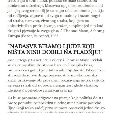
sreću koju u tom na­lazi, pokazat će malo sklonosti za
konkretno odre­đenje. Masovna opijenost oslobođena od
ja i njego­vog tereta cilj je sama po sebi: oslobođenje od ja,
od mišljenja, zapravo od svega moralnog i razumnog; i
od straha, naravno, životnog straha, koji tjera na
kolektivističko pridruživanje, traženje topline jed­ nih kod
drugih i pjevanje iz svega glasa…” Thomas Mann, Achtung
Europa (Pozor, Europo!), 1938.
“NADASVE BIRAMO LJUDE KOJI
NIŠTA NISU DOBILI NA PLADNJU!”
José Ortega y Gasset, Paul Valéry i Thomas Mann uviđali
su da europskim društvom hara civi­lizacijska kriza,
prouzročena gubitkom duhovnih vrijednosti. Također su
shvaćali da su sve druge po­javnosti krize (ekonomska
kriza, urušavanje obra­zovanja i poznavanja muza, rastuća
agresija i strah od slobode, nesigurnost glede vlastitog
identiteta) posljedice civilizacijske krize.
Da bi se pronašao odgovor na pitanje koja poli­tika doista
može ponuditi perspektivu u odnosu na nužne potrebe
“ljudi koji teško rade”, prvo se mora postaviti jedno drugo