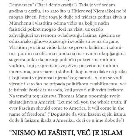
Democracy” (“Rat i demokracija”). Tada je već sedam
godina u egzilu, i to zato što u Hitlerovoj Njemačkoj ne bi
mogao živjeti. Prije toga je dulje od trideset godina živio u
Münchenu i vla­stitim očima vidio na koji je način
fašistički pokret mogao doći na vlast, uz ostalo
zahvaljujući savr­šenom ovladavanju lažima: riječima se
oduzimalo njihovo značenje i svodile su se na slogane.
Vlasti­tim je očima vidio kako se prvo u kafićima i saloni­
ma, potom na ulicama i onda na masovnim oku­pljanjima
sugerira puku da postoji politički pokret s narodnim
vođom, koji je spreman svoj život po­svetiti narodnim
interesima, potrebama i slobodi, koji nema dlake na jeziku
i koji brani vrijednosti njemačkog naroda. A tom se vođi
vjeruje i zato što ne pripada političkom establišmentu, već
je istin­ski čovjek iz naroda, koji govori njihovim jezikom.
Na temelju tog iskustva Thomas Mann opominje svoje
slušateljstvo u Americi: “Let me tell you the whole truth: if
ever Fascism should come to America, it will come in the
name of freedom.” (“Dopustite da vam kažem cijelu istinu:
dođe li fašizam ikada u Ameriku, doći će u ime slobode.”)
“NISMO MI FAŠISTI, VEĆ JE ISLAM