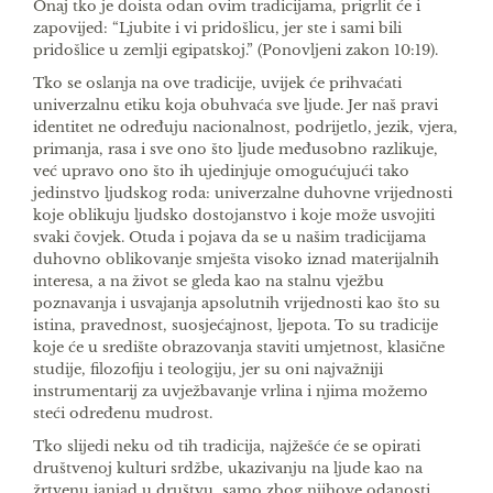
Onaj tko je doista odan ovim tradicijama, prigrlit će i
zapovijed: “Ljubite i vi pridošlicu, jer ste i sami bili
pridošlice u zemlji egipatskoj.” (Ponovlje­ni zakon 10:19).
Tko se oslanja na ove tradicije, uvijek će prihva­ćati
univerzalnu etiku koja obuhvaća sve ljude. Jer naš pravi
identitet ne određuju nacionalnost, po­drijetlo, jezik, vjera,
primanja, rasa i sve ono što ljude međusobno razlikuje,
već upravo ono što ih ujedinjuje omogućujući tako
jedinstvo ljudskog ro­da: univerzalne duhovne vrijednosti
koje oblikuju ljudsko dostojanstvo i koje može usvojiti
svaki čov­jek. Otuda i pojava da se u našim tradicijama
duho­vno oblikovanje smješta visoko iznad materijalnih
interesa, a na život se gleda kao na stalnu vježbu
poznavanja i usvajanja apsolutnih vrijednosti kao što su
istina, pravednost, suosjećajnost, ljepota. To su tradicije
koje će u središte obrazovanja staviti umjetnost, klasične
studije, filozofiju i teologiju, jer su oni najvažniji
instrumentarij za uvježbavanje vrlina i njima možemo
steći određenu mudrost.
Tko slijedi neku od tih tradicija, najžešće će se opirati
društvenoj kulturi srdžbe, ukazivanju na lju­de kao na
žrtvenu janjad u društvu, samo zbog nji­hove odanosti