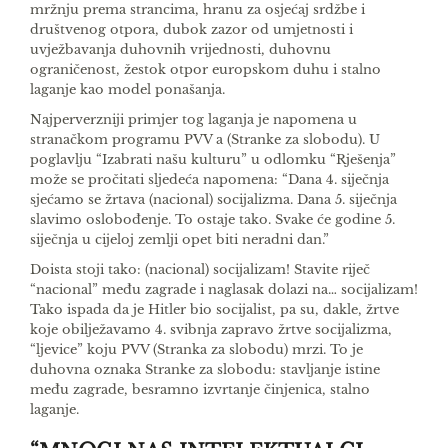
mržnju prema strancima, hra­nu za osjećaj srdžbe i
društvenog otpora, dubok zazor od umjetnosti i
uvježbavanja duhovnih vrije­dnosti, duhovnu
ograničenost, žestok otpor europ­skom duhu i stalno
laganje kao model ponašanja.
Najperverzniji primjer tog laganja je napomena u
stranačkom programu
PVV
­ a (Stranke za slobo­du). U
poglavlju “Izabrati našu kulturu” u odlomku “Rješenja”
može se pročitati sljedeća napomena: “Dana 4. siječnja
sjećamo se žrtava (nacional) so­cijalizma. Dana 5. siječnja
slavimo oslobođenje. To ostaje tako. Svake će godine 5.
siječnja u cijeloj zemlji opet biti neradni dan.”
Doista stoji tako: (nacional) socijalizam! Stavite riječ
“nacional” među zagrade i naglasak dolazi na… socijalizam!
Tako ispada da je Hitler bio so­cijalist, pa su, dakle, žrtve
koje obilježavamo 4. svi­bnja zapravo žrtve socijalizma,
“ljevice” koju
PVV
(Stranka za slobodu) mrzi. To je
duhovna oznaka Stranke za slobodu: stavljanje istine
među zagra­de, besramno izvrtanje činjenica, stalno
laganje.