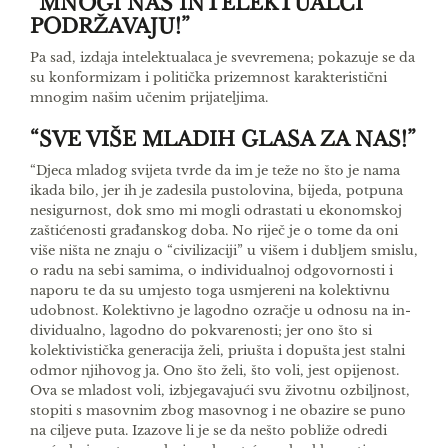
“MNOGI NAS INTELEKTUALCI
PODRŽAVAJU!”
Pa sad, izdaja intelektualaca je svevremena; po­kazuje se da
su konformizam i politička prizemnost karakteristični
mnogim našim učenim prijateljima.
“SVE VIŠE MLADIH GLASA ZA NAS!”
“Djeca mladog svijeta tvrde da im je teže no što je nama
ikada bilo, jer ih je zadesila pustolovina, bijeda, potpuna
nesigurnost, dok smo mi mogli od­rastati u ekonomskoj
zaštićenosti građanskog doba. No riječ je o tome da oni
više ništa ne znaju o “civi­lizaciji” u višem i dubljem smislu,
o radu na sebi samima, o individualnoj odgovornosti i
naporu te da su umjesto toga usmjereni na kolektivnu
udob­nost. Kolektivno je lagodno ozračje u odnosu na in­
dividualno, lagodno do pokvarenosti; jer ono što si
kolektivistička generacija želi, priušta i dopušta jest stalni
odmor njihovog ja. Ono što želi, što voli, jest opijenost.
Ova se mladost voli, izbjegavajući svu životnu ozbiljnost,
stopiti s masovnim zbog ma­sovnog i ne obazire se puno
na ciljeve puta. Izazove li je se da nešto pobliže odredi