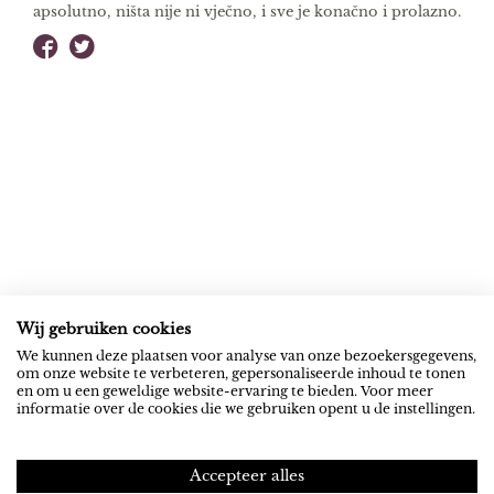
apsolutno, ništa nije ni vje­čno, i sve je konačno i prolazno.
Wij gebruiken cookies
ROB RIEMEN
SOCIAL
We kunnen deze plaatsen voor analyse van onze bezoekersgegevens,
om onze website te verbeteren, gepersonaliseerde inhoud te tonen
News
YouTube
en om u een geweldige website-ervaring te bieden. Voor meer
informatie over de cookies die we gebruiken opent u de instellingen.
Contact
Spotify
NEXUS INSTITUUT
PRIVACY
Accepteer alles