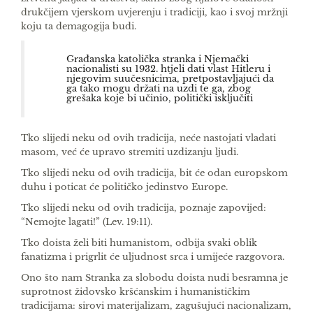
drukčijem vjerskom uvjerenju i tra­diciji, kao i svoj mržnji
koju ta demagogija budi.
Građanska katolička stranka i Njemački
nacionalisti su 1932. htjeli dati vlast Hitleru i
njegovim suučesnicima, pretpostavljajući da
ga tako mogu držati na uzdi te ga, zbog
grešaka koje bi učinio, politički isključiti
Tko slijedi neku od ovih tradicija, neće nastojati vladati
masom, već će upravo stremiti uzdizanju ljudi.
Tko slijedi neku od ovih tradicija, bit će odan europ­skom
duhu i poticat će političko jedinstvo Europe.
Tko slijedi neku od ovih tradicija, poznaje zapo­vijed:
“Nemojte lagati!” (Lev. 19:11).
Tko doista želi biti humanistom, odbija svaki ob­lik
fanatizma i prigrlit će uljudnost srca i umijeće razgovora.
Ono što nam Stranka za slobodu doista nudi be­sramna je
suprotnost židovsko­ kršćanskim i huma­nističkim
tradicijama: sirovi materijalizam, zagu­šujući nacionalizam,