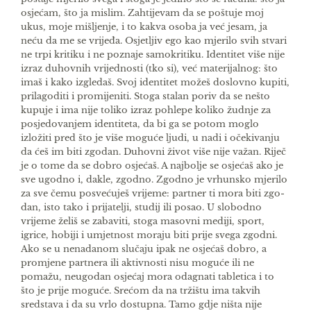
osjećam, što ja mislim. Zahtijevam da se poštuje moj
ukus, moje mišljenje, i to kakva osoba ja već jesam, ja
neću da me se vrijeđa. Osjetljiv ego kao mjerilo svih stvari
ne trpi kritiku i ne poznaje samokritiku. Identitet više nije
izraz duhovnih vrijednosti (tko si), već materijalnog: što
imaš i kako izgledaš. Svoj identitet možeš doslovno kupiti,
prilagoditi i promijeniti. Stoga stalan poriv da se nešto
kupuje i ima nije toliko izraz pohlepe koliko žudnje za
posjedovanjem identiteta, da bi ga se potom moglo
izložiti pred što je više moguće lju­di, u nadi i očekivanju
da ćeš im biti zgodan. Duho­vni život više nije važan. Riječ
je o tome da se dobro osjećaš. A najbolje se osjećaš ako je
sve ugodno i, dakle, zgodno. Zgodno je vrhunsko mjerilo
za sve čemu posvećuješ vrijeme: partner ti mora biti zgo­
dan, isto tako i prijatelji, studij ili posao. U slobodno
vrijeme želiš se zabaviti, stoga masovni mediji, sport,
igrice, hobiji i umjetnost moraju biti prije sve­ga zgodni.
Ako se u nenadanom slučaju ipak ne osje­ćaš dobro, a
promjene partnera ili aktivnosti nisu moguće ili ne
pomažu, neugodan osjećaj mora oda­gnati tabletica i to
što je prije moguće. Srećom da na tržištu ima takvih
sredstava i da su vrlo dostupna. Tamo gdje ništa nije