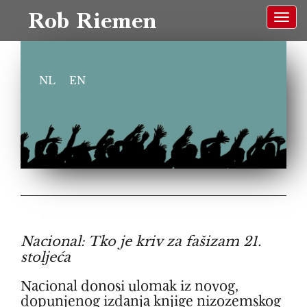
Rob Riemen
NL
EN
Nacional: Tko je kriv za fašizam 21.
stoljeća
Nacional donosi ulomak iz novog,
dopunjenog izdanja knjige nizozemskog