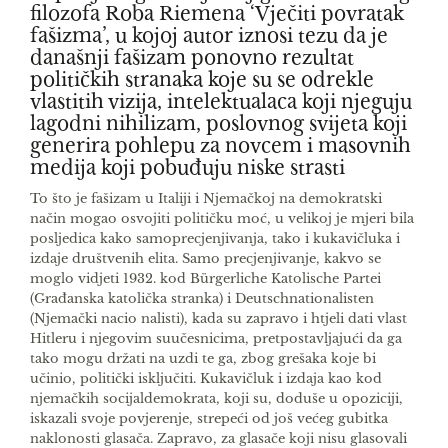
filozofa Roba Riemena ‘Vječiti povratak
fašizma’, u kojoj autor iznosi tezu da je
današnji fašizam ponovno rezultat
političkih stranaka koje su se odrekle
vlastitih vizija, intelektualaca koji njeguju
lagodni nihilizam, poslovnog svijeta koji
generira pohlepu za novcem i masovnih
medija koji pobuđuju niske strasti
T
o što je fašizam u Italiji i Njemačkoj na demo­kratski
način mogao osvojiti političku moć, u veli­koj je mjeri bila
posljedica kako samoprecjenjivanja, tako i kukavičluka i
izdaje društvenih elita. Samo­ precjenjivanje, kakvo se
moglo vidjeti 1932. kod Bürgerliche Katolische Partei
(Građanska katolička stranka) i Deutschnationalisten
(Njemački nacio­ nalisti), kada su zapravo i htjeli dati vlast
Hitleru i njegovim suučesnicima, pretpostavljajući da ga
ta­ko mogu držati na uzdi te ga, zbog grešaka koje bi
učinio, politički isključiti. Kukavičluk i izdaja kao kod
njemačkih socijaldemokrata, koji su, doduše u opoziciji,
iskazali svoje povjerenje, strepeći od još većeg gubitka
naklonosti glasača. Zapravo, za gla­sače koji nisu glasovali