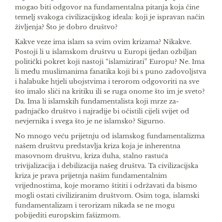
mogao biti odgovor na fundamentalna pitanja koja čine
temelj svakoga civilizacijskog ideala: koji je ispravan način
življenja? Što je dobro društvo?
Kakve veze ima islam sa svim ovim krizama? Nikakve.
Postoji li u islamskom društvu u Europi ijedan ozbiljan
politički pokret koji nastoji “islami­zirati” Europu? Ne. Ima
li među muslimanima fanatika koji bi s puno zadovoljstva
i halabuke htjeli ubojstvima i terorom odgovoriti na sve
što imalo sliči na kritiku ili se ruga onome što im je sveto?
Da. Ima li islamskih fundamentalista koji mrze za­
padnjačko društvo i najradije bi očistili cijeli svijet od
nevjernika i svega što je ne­ islamsko? Sigurno.
No mnogo veću prijetnju od islamskog fundamen­talizma
našem društvu predstavlja kriza koja je inherentna
masovnom društvu, kriza duha, stalno rastuća
trivijalizacija i debilizacija našeg društva. Ta civilizacijska
kriza je prava prijetnja našim fun­damentalnim
vrijednostima, koje moramo štititi i održavati da bismo
mogli ostati civiliziranim društ­vom. Osim toga, islamski
fundamentalizam i tero­rizam nikada se ne mogu
pobijediti europskim fa­šizmom.