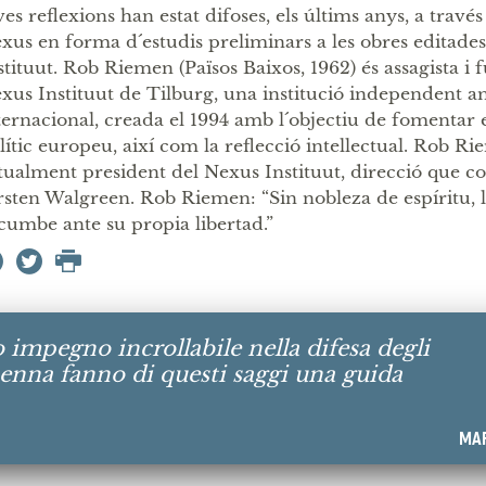
ves reflexions han estat difoses, els últims anys, a través
xus en forma d´estudis preliminars a les obres editade
stituut. Rob Riemen (Països Baixos, 1962) és assagista i
xus Instituut de Tilburg, una institució independent 
ternacional, creada el 1994 amb l´objectiu de fomentar el
lític europeu, així com la reflecció intellectual. Rob R
tualment president del Nexus Instituut, direcció que 
rsten Walgreen. Rob Riemen: “Sin nobleza de espíritu,
cumbe ante su propia libertad.”
uo impegno incrollabile nella difesa degli
ua penna fanno di questi saggi una guida
MAR