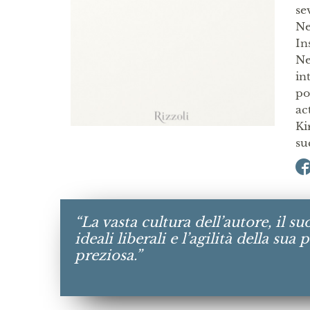
se
Ne
In
Ne
in
po
ac
Ki
su
“La vasta cultura dell’autore, il s
ideali liberali e l’agilità della s
preziosa.”