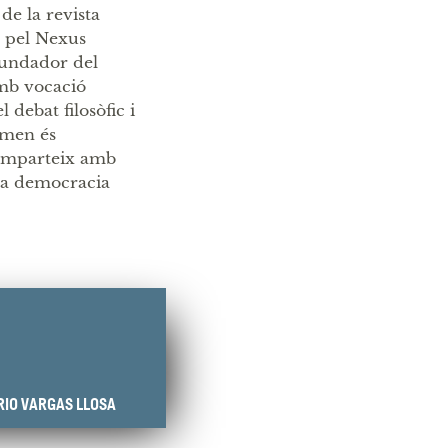
 de la revista
s pel Nexus
 fundador del
amb vocació
 debat filosòfic i
iemen és
comparteix amb
 la democracia
IO VARGAS LLOSA