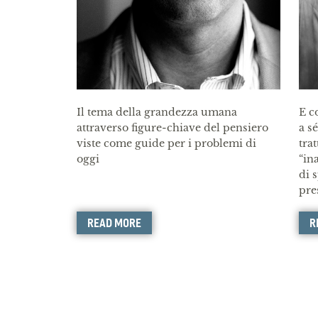
Il tema della grandezza umana
E c
attraverso figure-chiave del pensiero
a s
viste come guide per i problemi di
tra
oggi
“in
di 
pre
READ MORE
R