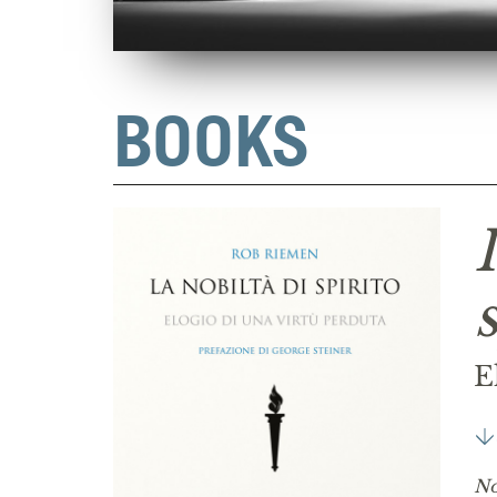
BOOKS
E
No