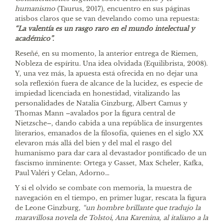
humanismo
(Taurus, 2017), encuentro en sus páginas
atisbos claros que se van develando como una repuesta:
“La valentía es un rasgo raro en el mundo intelectual y
académico”.
Reseñé, en su momento, la anterior entrega de Riemen,
Nobleza de espíritu. Una idea olvidada (Equilibrista, 2008).
Y, una vez más, la apuesta está ofrecida en no dejar una
sola reflexión fuera de alcance de la lucidez, es especie de
impiedad licenciada en honestidad, vitalizando las
personalidades de Natalia Ginzburg, Albert Camus y
Thomas Mann –avalados por la figura central de
Nietzsche–, dando cabida a una república de insurgentes
literarios, emanados de la filosofía, quienes en el siglo XX
elevaron más allá del bien y del mal el rasgo del
humanismo para dar cara al devastador pontificado de un
fascismo inminente: Ortega y Gasset, Max Scheler, Kafka,
Paul Valéri y Celan, Adorno…
Y si el olvido se combate con memoria, la muestra de
navegación en el tiempo, en primer lugar, rescata la figura
de Leone Ginzburg,
“un hombre brillante que tradujo la
maravillosa novela de Tolstoi, Ana Karenina, al italiano a la