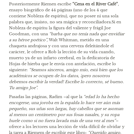
Posteriormente Riemen escribe
“Cena en el River Café”
,
ensayo biográfico de 44 páginas (uno de los 4 que
contiene Nobleza de espíritu), que no posee ni una sola
palabra que, insisto, no sea mágica y reconciliadora.Si en
Nobleza de espíritu la figura del valiente y frágil Joe
Goodman, con una
“barba que no tenía nada que envidiar
a su héroe poético”,
Walt Whitman, metido en una
chaqueta andrajosa y con una cerveza deleitándole el
carácter, le ofrece a Rob la lección de su vida cuando,
muerto ya de un infarto cerebral, en la dedicatoria de
Hojas de hierba que le envía con antelación, escribe lo
siguiente:
“Seamos sinceros, amigo mío, está bien que los
académicos se ocupen de los datos, ¡pero nosotros
debemos escribir la verdad! Escribe lo correcto, sé bueno.
Tu amigo Joe”.
Pasadas las páginas, Radim –al que la
“edad lo ha hecho
encogerse, una joroba en la espalda lo hace ver aún más
pequeño, sus uñas son largas, hay cabellos que se asoman
al menos un centímetro por sus fosas nasales, y su ropa
huele como si no fuera lavada más de una vez al mes”
–
ofrece a los lectores una lección de vida difícil de olvidar y
la tarea a Riemem de escribir este libro:
“Querido amigo,