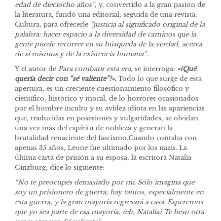
edad de dieciocho años”
, y, convertido a la gran pasión de
la literatura, fundó una editorial, seguida de una revista:
Cultura, para ofrecerle
“justicia al significado original de la
palabra: hacer espacio a la diversidad de caminos que la
gente puede recorrer en su búsqueda de la verdad, acerca
de sí mismos y de la existencia humana”
.
Y el autor de
Para combatir esta era
, se interroga:
«¿Qué
quería decir con “sé valiente”?».
Todo lo que surge de esta
apertura, es un creciente cuestionamiento filosófico y
científico, histórico y moral, de lo horrores ocasionados
por el hombre inculto y su avidez idiota en las apariencias
que, traducidas en posesiones y vulgaridades, se olvidan
una vez más del espíritu de nobleza y generan la
brutalidad renaciente del fascismo.Cuando contaba con
apenas 35 años, Leone fue ultimado por los nazis. La
última carta de prisión a su esposa, la escritora Natalia
Ginzburg, dice lo siguiente:
“No te preocupes demasiado por mí. Sólo imagina que
soy un prisionero de guerra; hay tantos, especialmente en
esta guerra, y la gran mayoría regresará a casa. Esperemos
que yo sea parte de esa mayoría, ¿eh, Natalia? Te beso otra