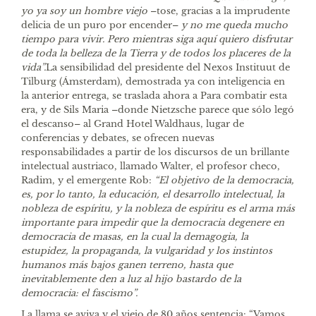
yo ya soy un hombre viejo
–tose, gracias a la imprudente
delicia de un puro por encender–
y no me queda mucho
tiempo para vivir. Pero mientras siga aquí quiero disfrutar
de toda la belleza de la Tierra y de todos los placeres de la
vida”.
La sensibilidad del presidente del Nexos Instituut de
Tilburg (Ámsterdam), demostrada ya con inteligencia en
la anterior entrega, se traslada ahora a Para combatir esta
era, y de Sils Maria –donde Nietzsche parece que sólo legó
el descanso– al Grand Hotel Waldhaus, lugar de
conferencias y debates, se ofrecen nuevas
responsabilidades a partir de los discursos de un brillante
intelectual austriaco, llamado Walter, el profesor checo,
Radim, y el emergente Rob:
“El objetivo de la democracia,
es, por lo tanto, la educación, el desarrollo intelectual, la
nobleza de espíritu, y la nobleza de espíritu es el arma más
importante para impedir que la democracia degenere en
democracia de masas, en la cual la demagogia, la
estupidez, la propaganda, la vulgaridad y los instintos
humanos más bajos ganen terreno, hasta que
inevitablemente den a luz al hijo bastardo de la
democracia: el fascismo”.
La llama se aviva y el viejo de 80 años sentencia: “Vamos,