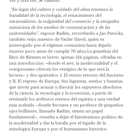
vez y otra vez. Sé valiente”.
“En lugar del cultivo y cuidado del alma tenemos la
banalidad de la tecnología, el renacimiento del
nacionalismo, la vulgaridad del comercio y la estupidez
minuciosa de los medios de comunicación y de las
universidades”
, expone Radim, recordando a Jan Patocka,
también viejo maestro de Václav Havel, quien es
interrogado por el régimen comunista hasta dejarlo
muerto poco antes de cumplir 70 años.La grandeza del
libro de Riemen es breve, apenas 124 páginas, cifradas en
una introducción –donde el arte, la intelectualidad y el
compromiso ofrecen los vestigios de lo que será la
lectura– y dos apartados: I. El eterno retorno del fascismo
y II. El regreso de Europa. Sus lágrimas, sueños y hazañas,
que sirven para acunar y discutir los supuestos absolutos
de la ciencia, la tecnología y la economía, a partir de
restituirle los atributos eternos del espíritu a una verdad
más acabada –donde Sócrates y un profesor de pequeños
ojos brillantes, llamado Radim, tienen un papel
fundamental–, resuelta a dejar el histrionismo político de
la modernidad y dar la batalla por el legado de la
mitológica Europa y por el humanismo histórico.