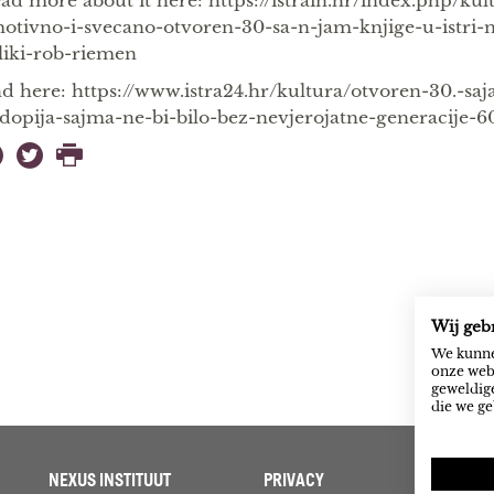
ad more about it here: https://istrain.hr/index.php/ku
otivno-i-svecano-otvoren-30-sa-n-jam-knjige-u-istri-
liki-rob-riemen
d here: https://www.istra24.hr/kultura/otvoren-30.-s
dopija-sajma-ne-bi-bilo-bez-nevjerojatne-generacije-60
Wij geb
We kunne
onze webs
geweldige
die we ge
NEXUS INSTITUUT
PRIVACY