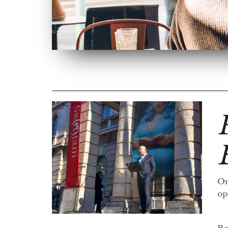
On
op