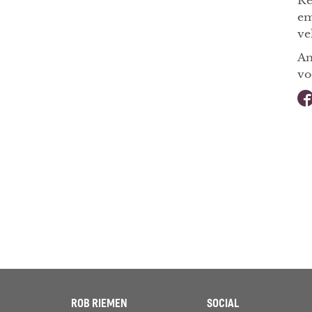
Re
em
ve
An
vo
ROB RIEMEN
SOCIAL