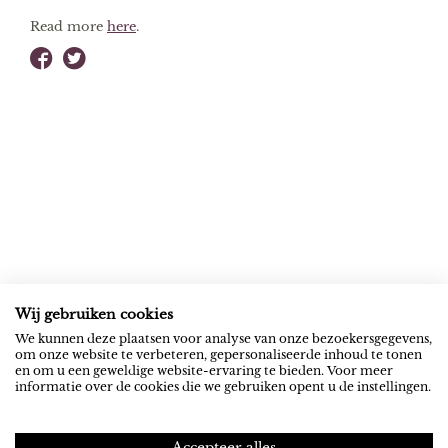
Read more
here
.
Wij gebruiken cookies
ROB RIEMEN
SOCIAL
We kunnen deze plaatsen voor analyse van onze bezoekersgegevens,
om onze website te verbeteren, gepersonaliseerde inhoud te tonen
News
YouTube
en om u een geweldige website-ervaring te bieden. Voor meer
informatie over de cookies die we gebruiken opent u de instellingen.
Contact
Spotify
NEXUS INSTITUUT
PRIVACY
Accepteer alles