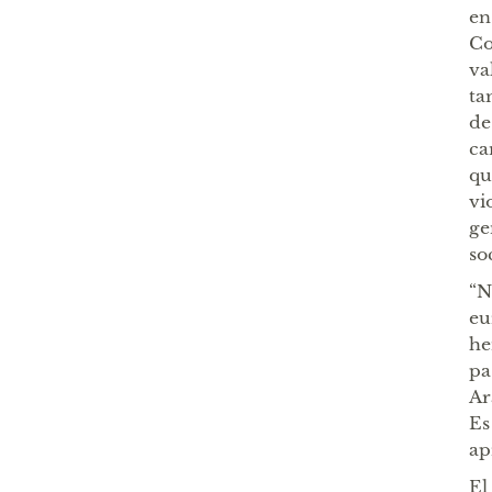
en
Co
va
ta
de
ca
qu
vi
ge
so
“N
eu
he
pa
Ar
Es
ap
El