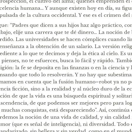
trospección, el cultivo del alma; quienes emprenden el
celencia humana… Y aunque existen hoy en día, su figu
pulsada de la cultura occidental. Y ese es el crimen del s
gue: “Padres que dicen a sus hijos haz algo práctico, c
abajo, elije una carrera que te dé dinero… La noción de
rdido. Las universidades se hacen cómplices cuando li
 enseñanza a la obtención de un salario. La versión religi
ediente a lo que te decimos y deja la ética al cielo. Es u
 pienses, no te esfuerces, busca lo fácil y rápido. Tambi
ligión: la fe se deposita en las finanzas o en la ciencia y
nsando que todo lo resolverán. Y no hay que subestimar
mamos en cuenta que la fusión humano–robot ya no pe
encia ficción, sino a la realidad y al núcleo duro de la 
ción de que la vida es una búsqueda espiritual y solitari
ascendencia, de que podemos ser mejores pero para log
 muchas conquistas, está despareciendo”. Así, continúa e
rdemos la noción de una vida de calidad, y sin calidad 
mor (que es señal de inteligencia), ni diversidad. Todo 
tandarizado, sin belleza y sin verdad, como en el mund