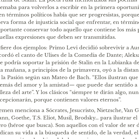
emaba para volverlos a escribir en la primera oportun
 en términos políticos había que ser progresistas, porq
eva forma de injusticia social que enfrentar, en términ
portante conservar todo aquello que contiene los más p
uellas expresiones que deben ser transmitidas.
fiere dos ejemplos: Primo Levi decidió sobrevivir a A
cordó el canto de Ulises de la Comedia de Dante; Alek
e podría soportar la prisión de Stalin en la Lubianka
a mañana, a principios de la primavera, oyó a la dista
 la Pasión según san Mateo de Bach. “Ellos ilustran que
emás del amor y la amistad— que puede dar sentido a la
lleza del arte”. Y los clásicos “siempre te dirán algo, nun
cepcionarán, porque contienen valores eternos”.
emen menciona a Sócrates, Jesucristo, Nietzsche, Van G
nn, Goethe, T.S. Eliot, Musil, Brodsky… para ilustrar e
ro (héroe que busca). Son aquellos con el valor de ser d
dican su vida a la búsqueda de sentido, de la verdad, e