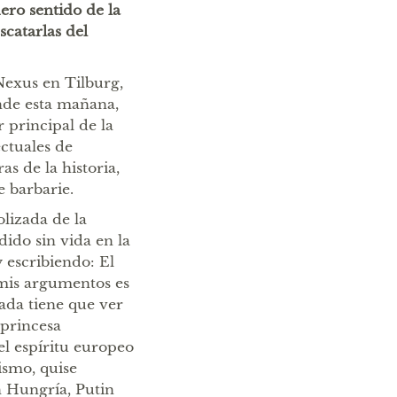
ro sentido de la
scatarlas del
 Nexus en Tilburg,
nde esta mañana,
principal de la
ctuales de
s de la historia,
e barbarie.
lizada de la
dido sin vida en la
 escribiendo: El
 mis argumentos es
ada tiene que ver
 princesa
el espíritu europeo
cismo, quise
n Hungría, Putin