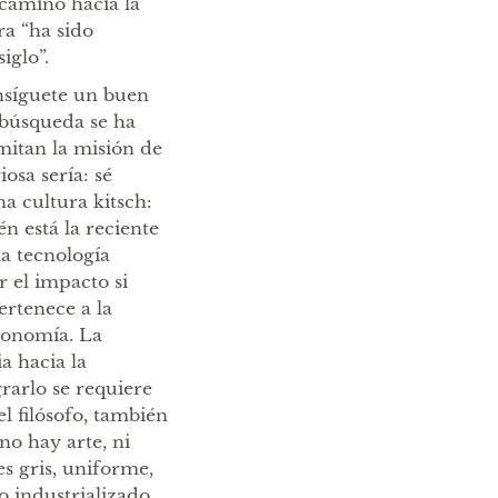
 camino hacia la
ra “ha sido
iglo”.
onsíguete un buen
 búsqueda se ha
mitan la misión de
osa sería: sé
na cultura kitsch:
én está la reciente
 la tecnología
 el impacto si
rtenece a la
economía. La
a hacia la
rarlo se requiere
l filósofo, también
no hay arte, ni
es gris, uniforme,
o industrializado