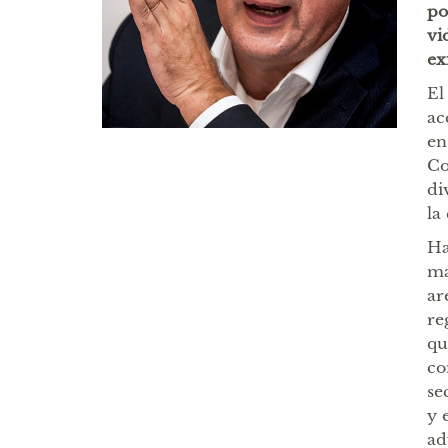
po
vi
exi
El
ac
en
Co
di
la
Ha
ma
ar
re
qu
co
se
y 
ad