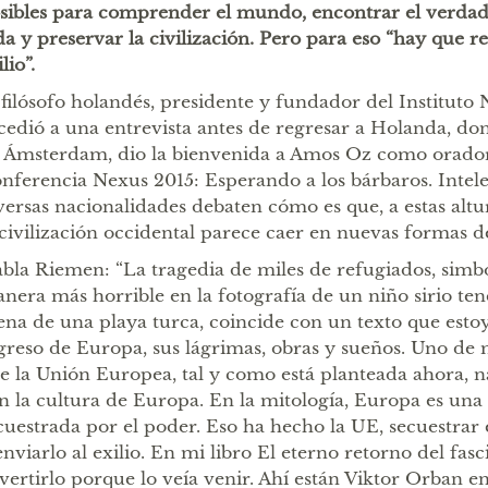
sibles para comprender el mundo, encontrar el verdade
da y preservar la civilización. Pero para eso “hay que re
lio”.
 filósofo holandés, presidente y fundador del Instituto
cedió a una entrevista antes de regresar a Holanda, do
 Ámsterdam, dio la bienvenida a Amos Oz como orador 
nferencia Nexus 2015: Esperando a los bárbaros. Intele
versas nacionalidades debaten cómo es que, a estas altura
 civilización occidental parece caer en nuevas formas d
bla Riemen: “La tragedia de miles de refugiados, simbo
nera más horrible en la fotografía de un niño sirio ten
ena de una playa turca, coincide con un texto que estoy
greso de Europa, sus lágrimas, obras y sueños. Uno de
e la Unión Europea, tal y como está planteada ahora, n
n la cultura de Europa. En la mitología, Europa es una
cuestrada por el poder. Eso ha hecho la UE, secuestrar 
enviarlo al exilio. En mi libro El eterno retorno del fas
vertirlo porque lo veía venir. Ahí están Viktor Orban e