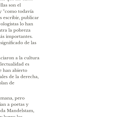
las son el
 y “como todavía
 escribir, publicar
ologistas lo han
tra la pobreza
más importantes.
significado de las
ciaron a la cultura
lectualidad es
le han abierto
ales de la derecha,
blan de
humana, pero
ian a poetas y
zhda Mandelstam,
y luego los