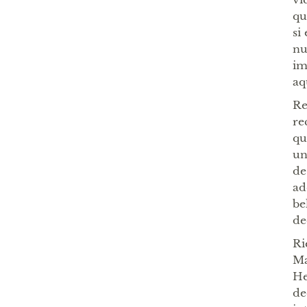
qu
si
nu
im
aq
Re
re
qu
un
de
ad
be
de
Ri
Ma
He
de