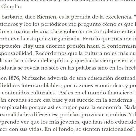
 Chaplin.
 barbarie, dice Riemen, es la pérdida de la excelencia.
ticieros y leo los periódicos me pregunto cómo es que
do en manos de una clase gobernante completamente 
omueve la estupidez organizada. Pero lo que más me in
eptación. Hay una enorme presión hacia el conformism
sponsabilidad. Recordemos que la cultura no es más qu
ltivar la nobleza del espíritu y que habla siempre en vo
biduría se revela no solo en las palabras sino en los hech
 en 1876, Nietzsche advertía de una educación destinad
dividuos intercambiables; por razones económicas y pol
s contenidos culturales. “Así es en el mundo financiero.
tán creadas sobre esa base y así sucede en la academia:
emplazable porque así es mejor para la economía. Nad
rsonalidades diferentes; podrían provocar cambios. Y 
rprende ver que los más jóvenes, que han sido educado
cer con sus vidas. En el fondo, se sienten traicionados”.