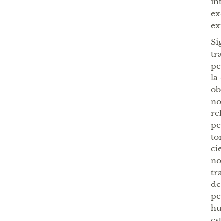
in
ex
ex
Si
tr
pe
la
ob
no
re
pe
to
ci
no
tr
de
pe
hu
es