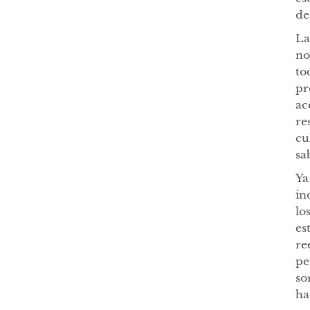
de
La
no
to
pr
ac
re
cu
sa
Ya
in
lo
es
re
pe
so
ha