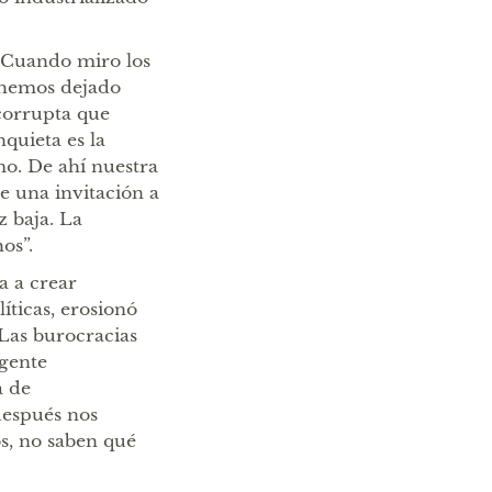
 “Cuando miro los
 hemos dejado
corrupta que
quieta es la
o. De ahí nuestra
e una invitación a
z baja. La
os”.
a a crear
íticas, erosionó
 Las burocracias
 gente
a de
después nos
s, no saben qué