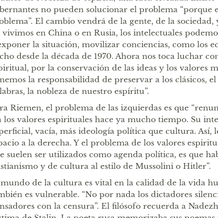
bernantes no pueden solucionar el problema “porque el
oblema”. El cambio vendrá de la gente, de la sociedad,
 vivimos en China o en Rusia, los intelectuales podemos
exponer la situación, movilizar conciencias, como los ec
cho desde la década de 1970. Ahora nos toca luchar con
piritual, por la conservación de las ideas y los valores 
nemos la responsabilidad de preservar a los clásicos, el 
labras, la nobleza de nuestro espíritu”.
ra Riemen, el problema de las izquierdas es que “renun
a los valores espirituales hace ya mucho tiempo. Su inte
perficial, vacía, más ideología política que cultura. Así, 
pacio a la derecha. Y el problema de los valores espiritu
e suelen ser utilizados como agenda política, es que ha
istianismo y de cultura al estilo de Mussolini o Hitler”.
 mundo de la cultura es vital en la calidad de la vida 
mbién es vulnerable. “No por nada los dictadores silenc
nsadores con la censura”. El filósofo recuerda a Nade
ctima de Stalin. La poeta rusa memorizaba sus poemas 