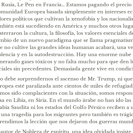
 Rusia, Le Pen en Francia… Estamos pagando el precio
munidad Europea basada simplemente en intereses e
lores políticos que cultivan la xenofobia y los nacional
mbién está sucediendo en América y muchos otros luga
sterraron la cultura, la filosofía, los valores esenciales
mbio de un nuevo paradigma que se llama pragmatism
e no cultive las grandes ideas humanas acabará, una ve
olencia y en la autodestrucción. Hay una enorme nube d
nerando gases tóxicos y no falta mucho para que den l
ciales sin precedentes. Demasiada gente vive en condic
o debe sorprendernos el ascenso de Mr. Trump, ni que l
ropea esté paralizada ante cientos de miles de refugia
mos sido complacientes con la situación, somos respons
sa en Libia, en Siria. En el mundo árabe no han ido las 
abia Saudita ni los estados del Golfo Pérsico reciben a 
 una tragedia para los migrantes pero también es trági
rendimos la lección que nos dejaron dos guerras mundi
 autor de Nobleza de espíritu, una idea olvidada insiste 