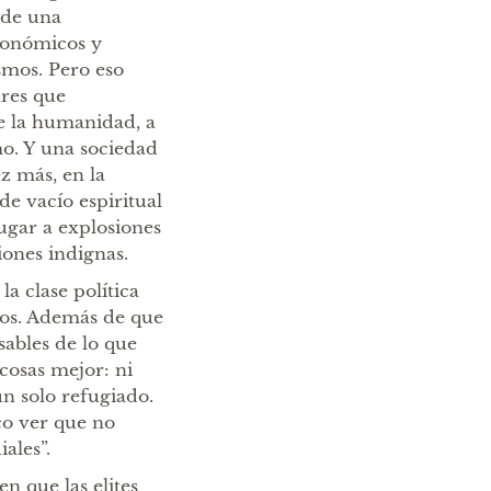
 de una
conómicos y
ismos. Pero eso
res que
 de la humanidad, a
o. Y una sociedad
z más, en la
e vacío espiritual
ugar a explosiones
iones indignas.
a clase política
dos. Además de que
ables de lo que
cosas mejor: ni
un solo refugiado.
co ver que no
ales”.
en que las elites