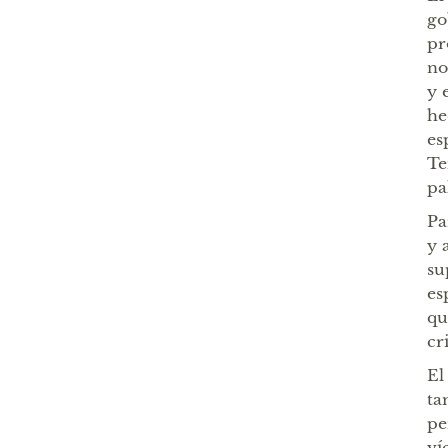
go
pr
no
y 
he
es
Te
pa
Pa
y 
su
es
qu
cr
El
ta
pe
ví