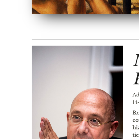
Ad
14
Ro
co
hi
ti