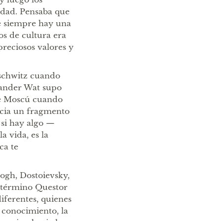
idad. Pensaba que
ue siempre hay una
os de cultura era
reciosos valores y
uschwitz cuando
sander Wat supo
 de Moscú cuando
ncia un fragmento
 si hay algo —
 vida, es la
ca te
ogh, Dostoievsky,
l término Questor
iferentes, quienes
l conocimiento, la