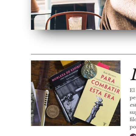
El
pe
es
su
fi
po