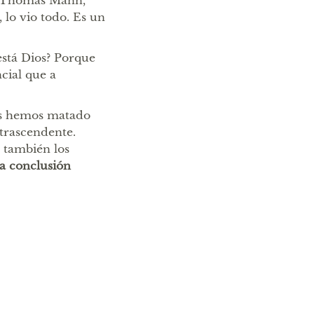
e Thomas Mann,
 lo vio todo. Es un
está Dios? Porque
cial que a
ros hemos matado
 trascendente.
 también los
la conclusión