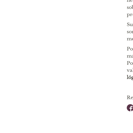
he
so
pr
Su
so
me
Po
má
Po
va
ló
Re