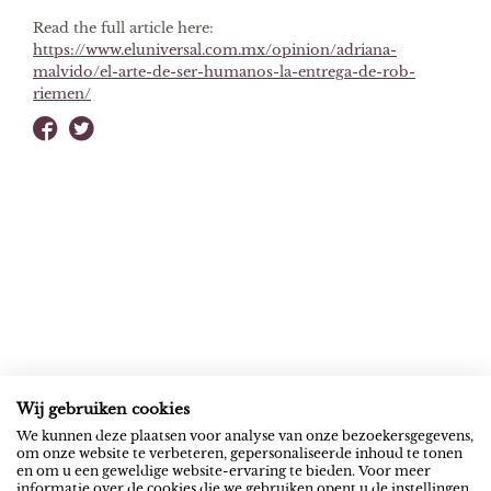
Read the full article here:
https://www.eluniversal.com.mx/opinion/adriana-
malvido/el-arte-de-ser-humanos-la-entrega-de-rob-
riemen/
Wij gebruiken cookies
ROB RIEMEN
SOCIAL
We kunnen deze plaatsen voor analyse van onze bezoekersgegevens,
om onze website te verbeteren, gepersonaliseerde inhoud te tonen
News
YouTube
en om u een geweldige website-ervaring te bieden. Voor meer
informatie over de cookies die we gebruiken opent u de instellingen.
Contact
Spotify