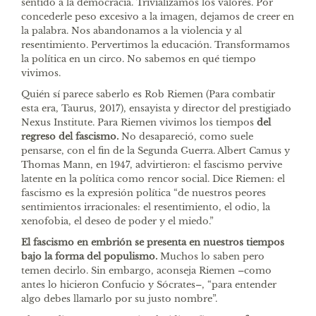
sentido a la democracia. Trivializamos los valores. Por
concederle peso excesivo a la imagen, dejamos de creer en
la palabra. Nos abandonamos a la violencia y al
resentimiento. Pervertimos la educación. Transformamos
la política en un circo. No sabemos en qué tiempo
vivimos.
Quién sí parece saberlo es Rob Riemen (Para combatir
esta era, Taurus, 2017), ensayista y director del prestigiado
Nexus Institute. Para Riemen vivimos los tiempos
del
regreso del fascismo.
No desapareció, como suele
pensarse, con el fin de la Segunda Guerra. Albert Camus y
Thomas Mann, en 1947, advirtieron: el fascismo pervive
latente en la política como rencor social. Dice Riemen: el
fascismo es la expresión política “de nuestros peores
sentimientos irracionales: el resentimiento, el odio, la
xenofobia, el deseo de poder y el miedo.”
El fascismo en embrión se presenta en nuestros tiempos
bajo la forma del populismo.
Muchos lo saben pero
temen decirlo. Sin embargo, aconseja Riemen –como
antes lo hicieron Confucio y Sócrates–, “para entender
algo debes llamarlo por su justo nombre”.