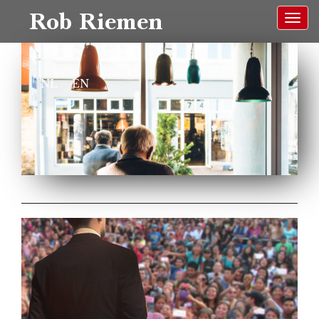
Rob Riemen
NL
EN