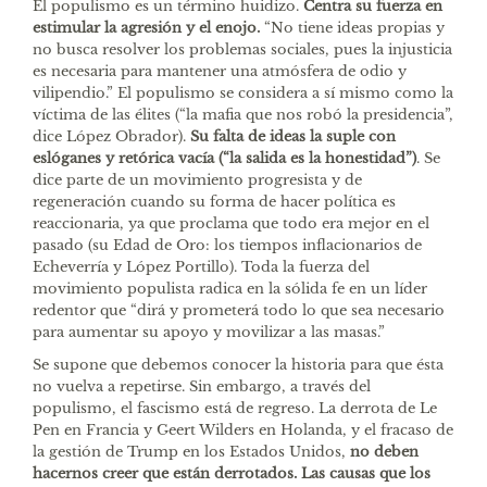
El populismo es un término huidizo.
Centra su fuerza en
estimular la agresión y el enojo.
“No tiene ideas propias y
no busca resolver los problemas sociales, pues la injusticia
es necesaria para mantener una atmósfera de odio y
vilipendio.” El populismo se considera a sí mismo como la
víctima de las élites (“la mafia que nos robó la presidencia”,
dice López Obrador).
Su falta de ideas la suple con
eslóganes y retórica vacía (“la salida es la honestidad”)
. Se
dice parte de un movimiento progresista y de
regeneración cuando su forma de hacer política es
reaccionaria, ya que proclama que todo era mejor en el
pasado (su Edad de Oro: los tiempos inflacionarios de
Echeverría y López Portillo). Toda la fuerza del
movimiento populista radica en la sólida fe en un líder
redentor que “dirá y prometerá todo lo que sea necesario
para aumentar su apoyo y movilizar a las masas.”
Se supone que debemos conocer la historia para que ésta
no vuelva a repetirse. Sin embargo, a través del
populismo, el fascismo está de regreso. La derrota de Le
Pen en Francia y Geert Wilders en Holanda, y el fracaso de
la gestión de Trump en los Estados Unidos,
no deben
hacernos creer que están derrotados. Las causas que los