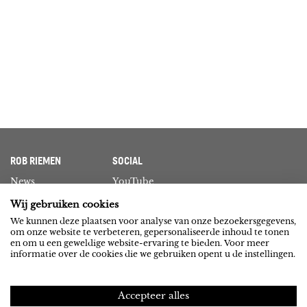
ROB RIEMEN
SOCIAL
News
YouTube
Contact
Spotify
Wij gebruiken cookies
We kunnen deze plaatsen voor analyse van onze bezoekersgegevens,
NEXUS INSTITUUT
PRIVACY
om onze website te verbeteren, gepersonaliseerde inhoud te tonen
en om u een geweldige website-ervaring te bieden. Voor meer
Activities
Privacy statement
informatie over de cookies die we gebruiken opent u de instellingen.
Publications
Cookie statement
Accepteer alles