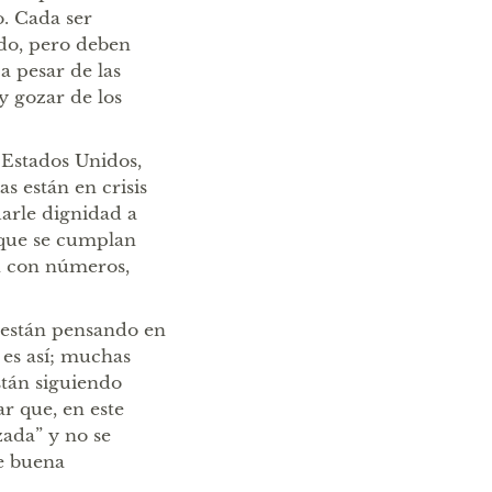
o. Cada ser
do, pero deben
 a pesar de las
 y gozar de los
Estados Unidos,
 están en crisis
darle dignidad a
 que se cumplan
en con números,
s están pensando en
 es así; muchas
stán siguiendo
r que, en este
zada” y no se
e buena