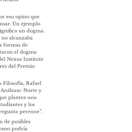
or eso opino que
nsar. Un ejemplo
significa un dogma.
a no alcanzaba
as formas de
retaron el dogma
el Nexus Institute
res del Premio
 Filosofía, Rafael
d Anáhuac Norte y
que plantea una
tudiantes y los
pregunta perenne”.
n de posibles
como podría