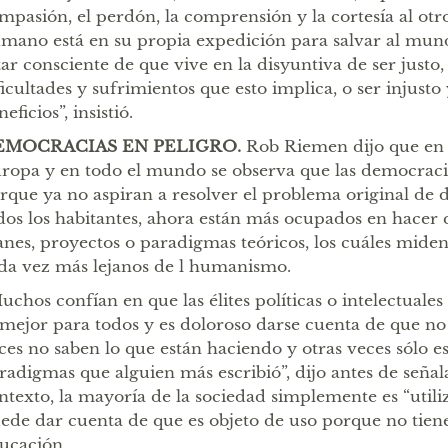
mpasión, el perdón, la comprensión y la cortesía al otr
mano está en su propia expedición para salvar al mun
tar consciente de que vive en la disyuntiva de ser justo,
ficultades y sufrimientos que esto implica, o ser injusto
eficios”, insistió.
EMOCRACIAS EN PELIGRO.
Rob Riemen dijo que en 
ropa y en todo el mundo se observa que las democracias
rque ya no aspiran a resolver el problema original de 
dos los habitantes, ahora están más ocupados en hacer
anes, proyectos o paradigmas teóricos, los cuáles mid
da vez más lejanos de l humanismo.
uchos confían en que las élites políticas o intelectuale
 mejor para todos y es doloroso darse cuenta de que no
ces no saben lo que están haciendo y otras veces sólo e
radigmas que alguien más escribió”, dijo antes de señala
ntexto, la mayoría de la sociedad simplemente es “utili
ede dar cuenta de que es objeto de uso porque no tien
ucación.