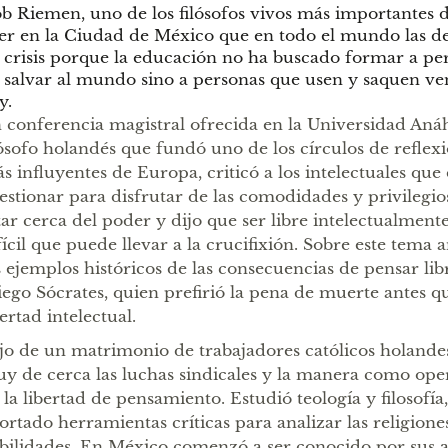
b Riemen, uno de los filósofos vivos más importantes 
er en la Ciudad de México que en todo el mundo las d
 crisis porque la educación no ha buscado formar a pe
 salvar al mundo sino a personas que usen y saquen ven
y.
 conferencia magistral ofrecida en la Universidad Anáh
lósofo holandés que fundó uno de los círculos de reflex
s influyentes de Europa, criticó a los intelectuales que
estionar para disfrutar de las comodidades y privilegio
tar cerca del poder y dijo que ser libre intelectualmen
fícil que puede llevar a la crucifixión. Sobre este tema
s ejemplos históricos de las consecuencias de pensar li
iego Sócrates, quien prefirió la pena de muerte antes q
bertad intelectual.
jo de un matrimonio de trabajadores católicos holande
y de cerca las luchas sindicales y la manera como oper
 la libertad de pensamiento. Estudió teología y filosofía,
ortado herramientas críticas para analizar las religiones
bilidades. En México comenzó a ser conocido por sus a