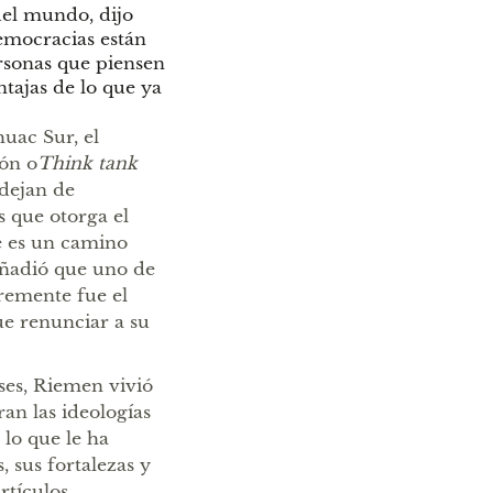
del mundo, dijo
emocracias están
rsonas que piensen
tajas de lo que ya
uac Sur, el
ión o
Think tank
 dejan de
s que otorga el
te es un camino
 añadió que uno de
bremente fue el
ue renunciar a su
ses, Riemen vivió
an las ideologías
 lo que le ha
, sus fortalezas y
rtículos