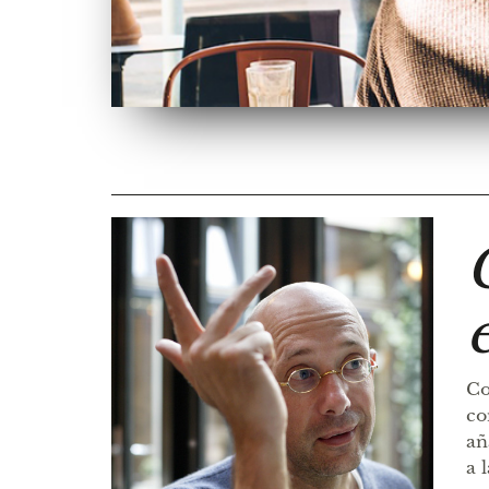
Co
co
añ
a 