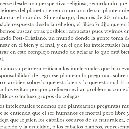
cerse desde una perspectiva religiosa, recordando que 
ligiones del planeta tienen como uno de sus planteamien
staurar el mundo. Sin embargo, después de 20 minuto
sible respuesta desde la religión, el filósofo dijo que en
bemos buscar otras posibles respuestas pues vivimos e
ndo Post-Cristiano, un mundo donde la gente toma de
nsar en el bien y el mal, y en el que los intelectuales h
trar en este complejo mundo de aclarar lo que está bien
l.
í vino su primera crítica a los intelectuales que han ev
sponsabilidad de seguirse planteando preguntas sobre
ro también sobre lo que está bien y lo que está mal. Est
chos evitan porque prefieren evitar problemas con gob
líticos o incluso grupos de colegas.
os intelectuales tenemos que plantearnos preguntas muy
e se entienda que el ser humanos es mortal pero libre 
 deja que le jalen los caballos oscuros de su naturaleza,
 traición y la crueldad, o los caballos blancos, represent