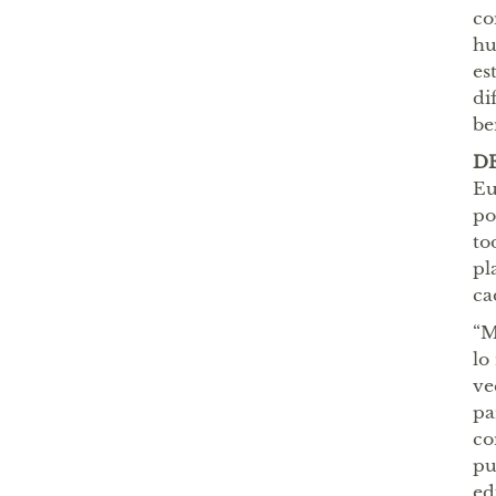
co
hu
es
di
ben
D
Eu
po
to
pl
ca
“M
lo
ve
pa
co
pu
ed