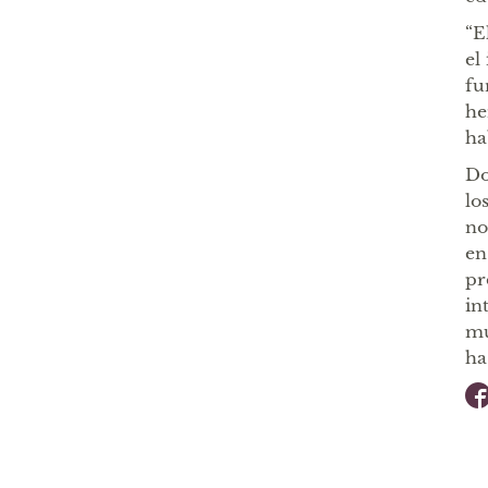
“E
el
fu
he
ha
Do
lo
no
en
pr
in
mu
ha