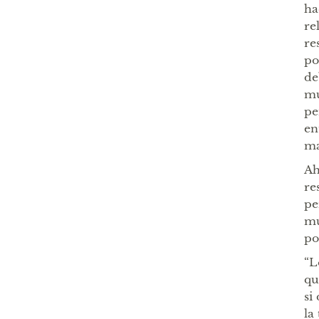
ha
re
re
po
de
mu
pe
en
ma
Ah
re
pe
mu
po
“L
qu
si
la