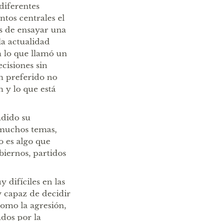
diferentes
tos centrales el
s de ensayar una
 la actualidad
n lo que llamó un
cisiones sin
an preferido no
 y lo que está
adido su
 muchos temas,
o es algo que
iernos, partidos
 difíciles en las
y capaz de decidir
 como la agresión,
ados por la