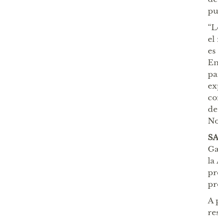
pu
“L
el
es
En
pa
ex
co
de
No
S
Ga
la
pr
pr
A 
re