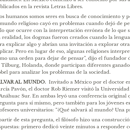
blicados en la revista Letras Libres.
os humanos somos seres en busca de conocimiento y p
 mundo religioso cayó en problemas cuando dejó de pe
 lo que ocurre con la interpretación errónea de lo que 
 realidad, los dogmas fueron creados cuando la lengu
ra explicar algo y abrían una invitación a explorar otr
plicar. Pero en lugar de eso, algunas religiones interp
mo una orden para dejar de pensar”, dijo el fundador d
 Tilburg, Holanda, donde participan diferentes ganado
bel para analizar los problemas de la sociedad.
ALVAR AL MUNDO.
Invitado a México por el doctor en
rcía Pavón, el doctor Rob Riemer visitó la Universida
 Anáhuac Sur. En ambas leyó una conferencia original 
egunta para sí mismo, pero también para los jóvenes es
ofesores universitarios: “¿Qué salvará al mundo? Una 
partir de esta pregunta, el filósofo hizo una construcció
spuestas: primero dedicó veinte minutos a responder 