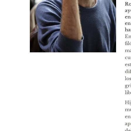
Ro
ay
en
en
ha
En
fi
má
cu
es
di
lo
gr
li
Hi
mu
en
ap
de