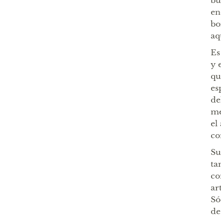
bu
en
bo
aq
Es
y 
qu
es
de
me
el
co
Su
ta
co
ar
Só
de