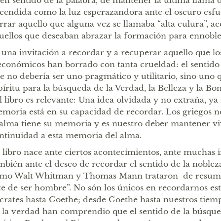
en sentido de la palabra, de mantener la última llama d
cendida como la luz esperazandora ante el oscuro esfu
rrar aquello que alguna vez se llamaba “alta culura”, ac
uellos que deseaban abrazar la formación para ennoblec
 una invitación a recordar y a recuperar aquello que los
económicos han borrado con tanta crueldad: el sentido
e no debería ser uno pragmático y utilitario, sino uno 
píritu para la búsqueda de la Verdad, la Belleza y la Bon
l libro es relevante: Una idea olvidada y no extraña, ya 
moria está en su capacidad de recordar. Los griegos 
 alma tiene su memoria y es nuestro deber mantener vi
ntinuidad a esta memoria del alma.
 libro nace ante ciertos acontecimientos, ante muchas 
mbién ante el deseo de recordar el sentido de la nobleza
mo Walt Whitman y Thomas Mann trataron de resumir 
te de ser hombre”. No són los únicos en recordarnos es
crates hasta Goethe; desde Goethe hasta nuestros tiemp
 la verdad han comprendio que el sentido de la búsqued