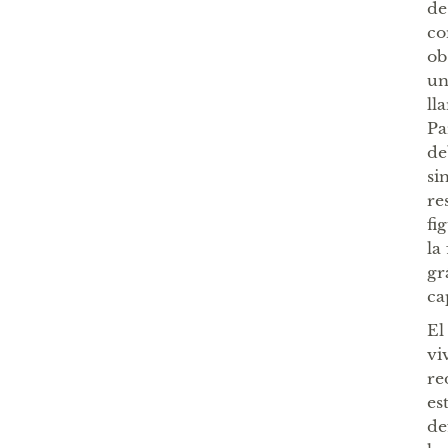
de
co
ob
un
ll
Pa
de
si
re
fi
la
gr
ca
El
vi
re
es
de