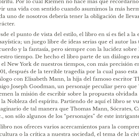
píritu. Por lo cual Riemen no hace más que recordarnos
vir una vida con sentido cuando asumimos la más herm
da uno de nosotros debería tener la obligación de lleva
rácter.
sde el punto de vista del estilo, el libro en sí es fiel a la
sayística; un juego libre de ideas serias que el autor las 
cuerdo y la fantasía, pero siempre con la lucidez sobre 
estro tiempo. De hecho el libro parte de un diálogo rea
 el New York de nuestros tiempos, con más precisión e
01, después de la terrible tragedia por la cual paso esta
álogo con Elisabeth Mann, la hija del famoso escritor
igo Joseph Goodman, un personaje peculiar pero que 
emen la misión de escribir sobre la propuesta olvidad
 la Nobleza del espíritu. Partiendo de aquí el libro se v
aginario de tal manera que Thomas Mann, Sócrates, C
c., son sólo algunos de los “personajes” de este intrigant
 libro nos ofreces varios acercamientos para la compre
 cultura o la crítica a nuestra sociedad, el tema de la civ