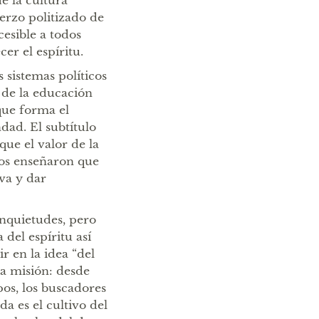
e la cultura
erzo politizado de
cesible a todos
er el espíritu.
 sistemas políticos
 de la educación
que forma el
dad. El subtítulo
que el valor de la
nos enseñaron que
va y dar
inquietudes, pero
 del espíritu así
en la idea “del
ta misión: desde
os, los buscadores
a es el cultivo del