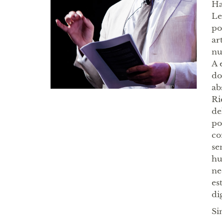
Ha
Le
po
ar
nu
A 
do
ab
Ri
de
po
co
se
hu
ne
es
di
Si