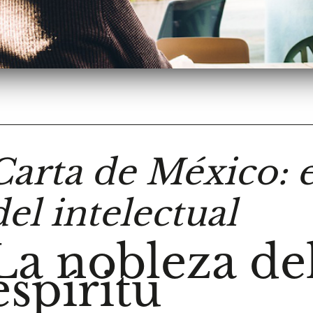
Carta de México: e
del intelectual
La nobleza de
espíritu