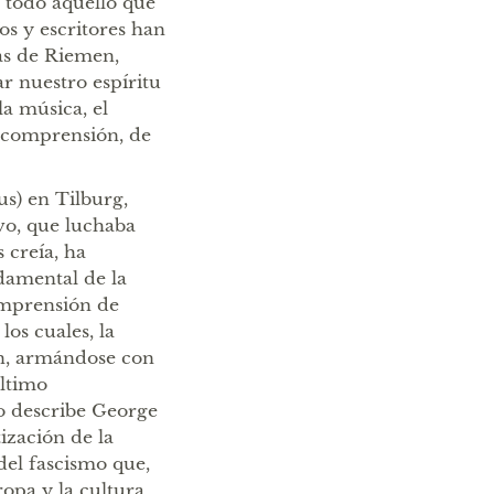
e todo aquello que
os y escritores han
ras de Riemen,
r nuestro espíritu
la música, el
e comprensión, de
us) en Tilburg,
vo, que luchaba
 creía, ha
damental de la
omprensión de
os cuales, la
en, armándose con
último
o describe George
ización de la
 del fascismo que,
opa y la cultura