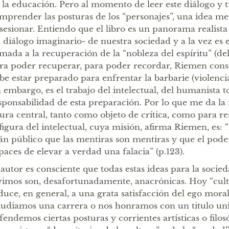
 la educación. Pero al momento de leer este diálogo y t
mprender las posturas de los “personajes”, una idea m
sesionar. Entiendo que el libro es un panorama realista
 diálogo imaginario- de nuestra sociedad y a la vez es 
amada a la recuperación de la “nobleza del espíritu” (d
ra poder recuperar, para poder recordar, Riemen con
be estar preparado para enfrentar la barbarie (violenci
n embargo, es el trabajo del intelectual, del humanista 
sponsabilidad de esta preparación. Por lo que me da la
gura central, tanto como objeto de crítica, como para res
 figura del intelectual, cuya misión, afirma Riemen, es: 
án público que las mentiras son mentiras y que el pode
paces de elevar a verdad una falacia” (p.123).
 autor es consciente que todas estas ideas para la socied
vimos son, desafortunadamente, anacrónicas. Hoy “cultiv
duce, en general, a una grata satisfacción del ego mora
tudiamos una carrera o nos honramos con un titulo univ
fendemos ciertas posturas y corrientes artísticas o filos