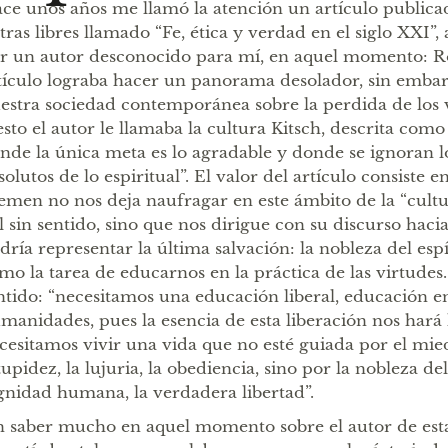
ce unos años me llamó la atención un artículo publicad
tras libres llamado “Fe, ética y verdad en el siglo XXI”,
r un autor desconocido para mí, en aquel momento: R
tículo lograba hacer un panorama desolador, sin embar
estra sociedad contemporánea sobre la perdida de los v
esto el autor le llamaba la cultura Kitsch, descrita com
nde la única meta es lo agradable y donde se ignoran l
solutos de lo espiritual”. El valor del artículo consiste 
emen no nos deja naufragar en este ámbito de la “cultura
l sin sentido, sino que nos dirigue con su discurso haci
dría representar la última salvación: la nobleza del esp
mo la tarea de educarnos en la práctica de las virtudes.
ntido: “necesitamos una educación liberal, educación en 
manidades, pues la esencia de esta liberación nos hará l
cesitamos vivir una vida que no esté guiada por el miedo
tupidez, la lujuria, la obediencia, sino por la nobleza del 
gnidad humana, la verdadera libertad”.
n saber mucho en aquel momento sobre el autor de estas