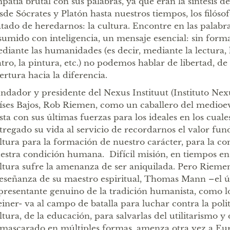
patía brutal con sus palabras, ya que eran la síntesis d
sde Sócrates y Platón hasta nuestros tiempos, los filósof
atado de heredarnos: la cultura. Encontre en las palab
sumido con inteligencia, un mensaje esencial: sin forma
diante las humanidades (es decir, mediante la lectura, 
atro, la pintura, etc.) no podemos hablar de libertad, d
ertura hacia la diferencia.
ndador y presidente del Nexus Instituut (Instituto Nex
íses Bajos, Rob Riemen, como un caballero del medioe
sta con sus últimas fuerzas para los ideales en los cuales
tregado su vida al servicio de recordarnos el valor fun
ltura para la formación de nuestro carácter, para la c
estra condición humana. Difícil misión, en tiempos en l
ltura sufre la amenanza de ser aniquilada. Pero Riem
 eseñanza de su maestro espiritual, Thomas Mann –el 
presentante genuino de la tradición humanista, como l
einer- va al campo de batalla para luchar contra la polit
ltura, de la educación, para salvarlas del utilitarismo y
mascarado en múltiples formas, amenza otra vez a Eur