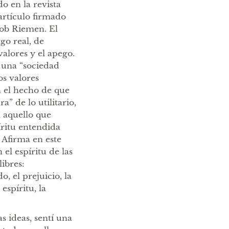
o en la revista
 artículo firmado
ob Riemen. El
go real, de
alores y el apego.
o una “sociedad
os valores
en el hecho de que
” de lo utilitario,
a aquello que
íritu entendida
 Afirma en este
el espíritu de las
ibres:
, el prejuicio, la
espíritu, la
 ideas, sentí una