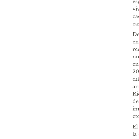
es
vi
ca
ca
De
en
re
nu
en
20
di
am
Ri
de
im
et
El
la