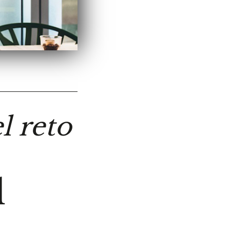
l reto
l