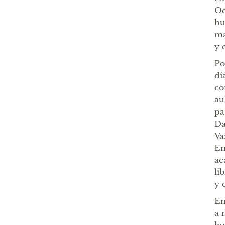
Oc
hu
ma
y 
Po
di
co
au
pa
Da
Va
En
ac
li
y 
En
a 