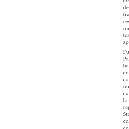
em
de
tr
re
me
te
ap
Fu
Pa
ha
en
cu
nu
cu
la
re
St
cu
en