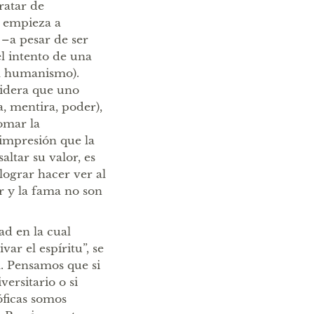
ratar de
e empieza a
 –a pesar de ser
el intento de una
el humanismo).
sidera que uno
a, mentira, poder),
tomar la
 impresión que la
altar su valor, es
“lograr hacer ver al
r y la fama no son
ad en la cual
ar el espíritu”, se
l. Pensamos que si
ersitario o si
óficas somos