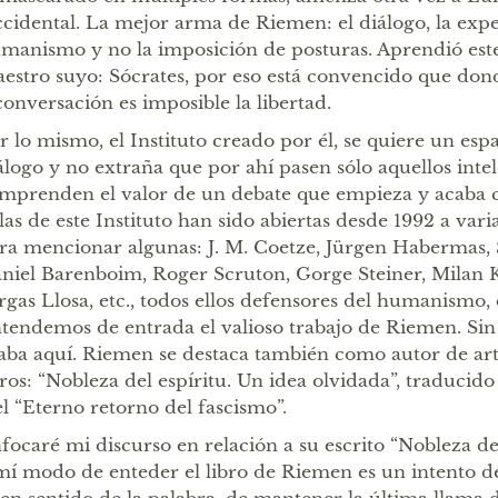
cidental. La mejor arma de Riemen: el diálogo, la expe
manismo y no la imposición de posturas. Aprendió este
estro suyo: Sócrates, por eso está convencido que don
conversación es imposible la libertad.
r lo mismo, el Instituto creado por él, se quiere un espa
álogo y no extraña que por ahí pasen sólo aquellos inte
mprenden el valor de un debate que empieza y acaba co
las de este Instituto han sido abiertas desde 1992 a vari
ra mencionar algunas: J. M. Coetze, Jürgen Habermas,
niel Barenboim, Roger Scruton, Gorge Steiner, Milan 
rgas Llosa, etc., todos ellos defensores del humanismo, 
tendemos de entrada el valioso trabajo de Riemen. Sin
aba aquí. Riemen se destaca también como autor de artí
bros: “Nobleza del espíritu. Un idea olvidada”, traducid
el “Eterno retorno del fascismo”.
focaré mi discurso en relación a su escrito “Nobleza del
mí modo de enteder el libro de Riemen es un intento de