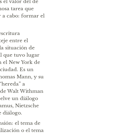
 el valor del de
osa tarea que
r a cabo: formar el
 escritura
teje entre el
la situación de
l que tuvo lugar
n el New York de
 ciudad. Es un
 Thomas Mann, y su
“hereda” a
a de Walt Withman
uelve un diálogo
amus, Nietzsche
e diálogo.
nsión: el tema de
ilización o el tema