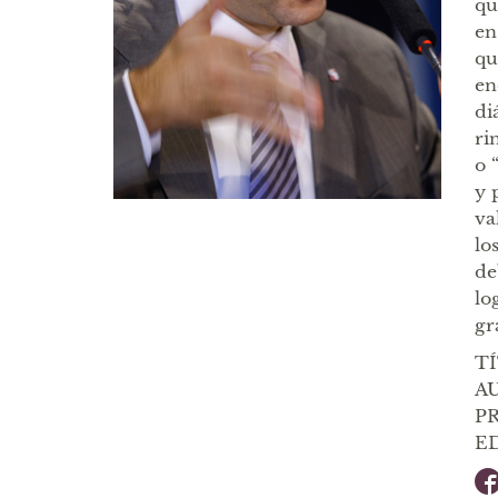
qu
en
qu
en
di
ri
o 
y 
va
lo
de
lo
gr
TÍ
AU
PR
ED