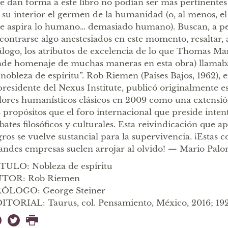
e dan forma a este libro no podían ser más pertinentes
 su interior el germen de la humanidad (o, al menos, el 
e aspira lo humano… demasiado humano). Buscan, a pe
contrarse algo anestesiados en este momento, resaltar, 
álogo, los atributos de excelencia de lo que Thomas Man
nde homenaje de muchas maneras en esta obra) llamaba
“nobleza de espíritu”. Rob Riemen (Países Bajos, 1962), 
presidente del Nexus Institute, publicó originalmente es
lores humanísticos clásicos en 2009 como una extensión
s propósitos que el foro internacional que preside inte
bates filosóficos y culturales. Esta reivindicación que a
gros se vuelve sustancial para la supervivencia. ¡Estas c
andes empresas suelen arrojar al olvido! — Mario Pal
TULO: Nobleza de espíritu
TOR: Rob Riemen
ÓLOGO: George Steiner
ITORIAL: Taurus, col. Pensamiento, México, 2016; 192