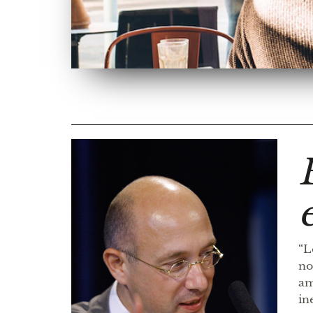
“L
no
am
in