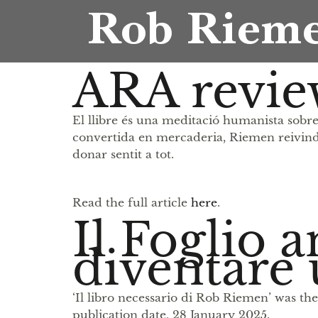
Rob Riem
ARA revie
El llibre és una meditació humanista sobre 
convertida en mercaderia, Riemen reivindica
donar sentit a tot.
Read the full article
here
.
Il Foglio 
diventare
‘Il libro necessario di Rob Riemen’ was th
publication date, 28 January 2025.