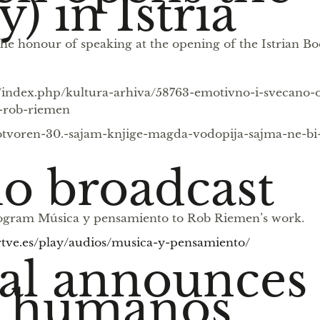
) in Istria
honour of speaking at the opening of the Istrian Boo
hr/index.php/kultura-arhiva/58763-emotivno-i-svecano-
i-rob-riemen
/otvoren-30.-sajam-knjige-magda-vodopija-sajma-ne-bi-
o broadcast
ogram Música y pensamiento to Rob Riemen’s work.
rtve.es/play/audios/musica-y-pensamiento/
al announces 
er humanos