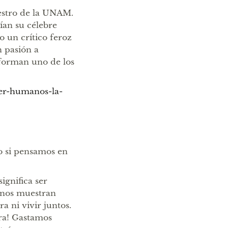
estro de la UNAM.
ían su célebre
o un crítico feroz
 pasión a
onforman uno de los
ser-humanos-la-
o si pensamos en
ignifica ser
 nos muestran
a ni vivir juntos.
ura! Gastamos