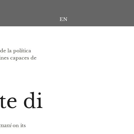
EN
Home
Biography
Publications
de la política
eines capaces de
Inspiration
Nexus
Contact
te di
umani
on its