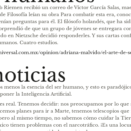
 Riemen recibió un correo de Víctor García Salas, ma
e Filosofía leían su obra Para combatir esta era, conoc
nían preguntas para él. El filósofo holandés, que ha sid
sorprendió de que un grupo de jóvenes se entregara con
irado en Nietzsche decidió responderles. Y sus cartas c
humanos. Cuatro estudios.
niversal.com.mx/opinion/adriana-malvido/el-arte-de-
noticias
 menos la esencia del ser humano, y esto es paradójic
oner la Inteligencia Artificial.
no es real. Tenemos decidir: nos preocupamos por lo que s
emos planes para ir a Marte, tenemos telescopios que
, pero al mismo tiempo, no sabemos cómo cuidar la Tierr
ico tienen problemas con el narcotráfico. ¡Es una loc