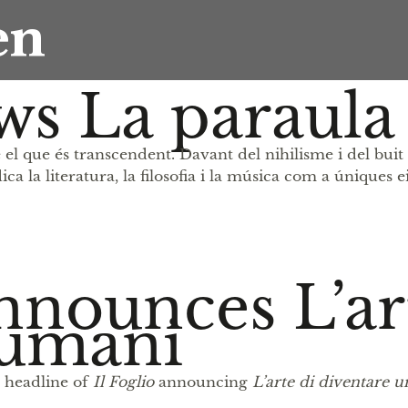
en
ws La paraula
el que és transcendent. Davant del nihilisme i del buit 
 la literatura, la filosofia i la música com a úniques 
announces L’ar
 umani
e headline of
Il Foglio
announcing
L’arte di diventare 