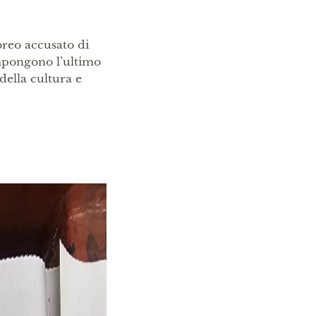
breo accusato di
ompongono l’ultimo
 della cultura e