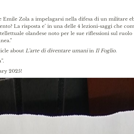
Emile Zola a impelagarsi nella difesa di un militare e
cento? La risposta e’ in una delle 4 lezioni-saggi che c
tellettuale olandese noto per le sue riflessioni sul ruolo
anea.”
ticle about
L’arte di diventare umani
in
Il Foglio
.
”.
ary 2025!