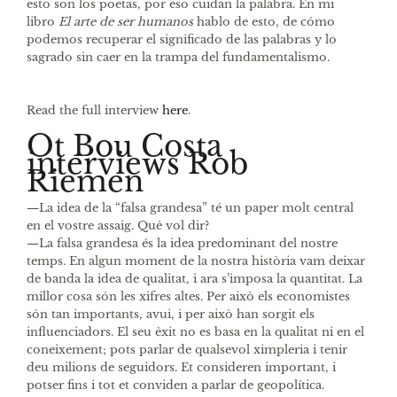
esto son los poetas, por eso cuidan la palabra. En mi
libro
El arte de ser humanos
hablo de esto, de cómo
podemos recuperar el significado de las palabras y lo
sagrado sin caer en la trampa del fundamentalismo.
Read the full interview
here
.
Ot Bou Costa
interviews Rob
Riemen
—La idea de la “falsa grandesa” té un paper molt central
en el vostre assaig. Què vol dir?
—La falsa grandesa és la idea predominant del nostre
temps. En algun moment de la nostra història vam deixar
de banda la idea de qualitat, i ara s’imposa la quantitat. La
millor cosa són les xifres altes. Per això els economistes
són tan importants, avui, i per això han sorgit els
influenciadors. El seu èxit no es basa en la qualitat ni en el
coneixement; pots parlar de qualsevol ximpleria i tenir
deu milions de seguidors. Et consideren important, i
potser fins i tot et conviden a parlar de geopolítica.