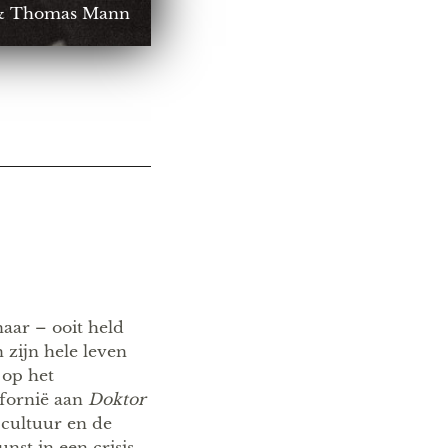
n & Thomas Mann
aar – ooit held
zijn hele leven
 op het
ifornië aan
Doktor
 cultuur en de
st in een crisis