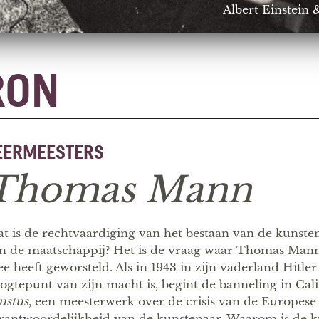
Albert Einstei
RON
EERMEESTERS
Thomas Mann
t is de rechtvaardiging van het bestaan van de kunsten
n de maatschappij? Het is de vraag waar Thomas Mann 
e heeft geworsteld. Als in 1943 in zijn vaderland Hitler
ogtepunt van zijn macht is, begint de banneling in Cal
ustus
, een meesterwerk over de crisis van de Europese
rantwoordelijkheid van de kunstenaar. Waarom is de kun