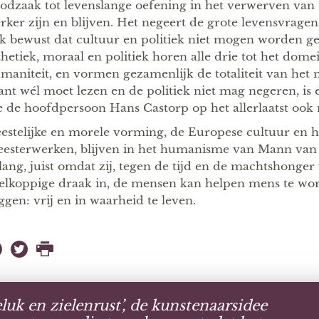
odzaak tot levenslange oefening in het verwerven van
erker zijn en blijven. Het negeert de grote levensvragen 
k bewust dat cultuur en politiek niet mogen worden g
thetiek, moraal en politiek horen alle drie tot het dome
maniteit, en vormen gezamenlijk de totaliteit van het m
ant wél moet lezen en de politiek niet mag negeren, is e
e de hoofdpersoon Hans Castorp op het allerlaatst ook n
estelijke en morele vorming, de Europese cultuur en 
esterwerken, blijven in het humanisme van Mann van h
lang, juist omdat zij, tegen de tijd en de machtshonger
elkoppige draak in, de mensen kan helpen mens te wor
ggen: vrij en in waarheid te leven.
luk en zielenrust’, de kunstenaarsidee