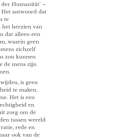
 der Humanität’ –
? Het antwoord dat
s te
n het herzien van
n dat alleen een
em, waarin geen
mens zichzelf
ens zou kunnen
e de mens zijn
men.
ijden, is geen
dheid te maken.
me. Het is een
echtigheid en
 uit zorg om de
dden tussen wereld
ratie, rede en
maar ook van de