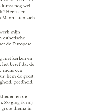
n kunst nog wel
ek’? Heeft een
n Mann laten zich
werk mijn
n esthetische
met de Europese
g met kerken en
 het besef dat de
 de mens een
ur, hem de geest,
igheid, goedheid,
jkheden en de
n. Zo ging ik mij
 grote thema in