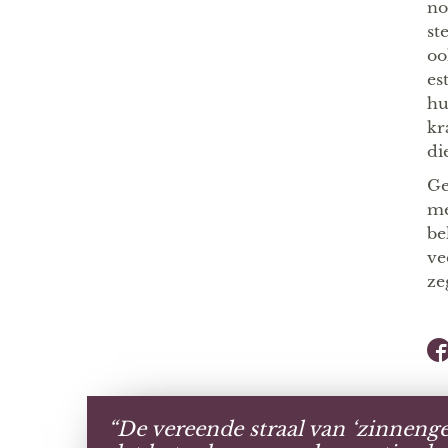
no
st
oo
es
hu
kr
di
Ge
me
be
ve
ze
“De vereende straal van ‘zinnenge