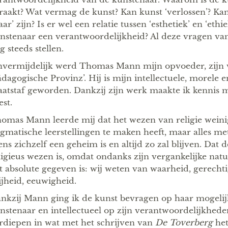
raakt? Wat vermag de kunst? Kan kunst ‘verlossen’? Ka
aar’ zijn? Is er wel een relatie tussen ‘esthetiek’ en ‘ethi
nstenaar een verantwoordelijkheid? Al deze vragen va
g steeds stellen.
vermijdelijk werd Thomas Mann mijn opvoeder, zijn 
ädagogische Provinz’. Hij is mijn intellectuele, morele e
atstaf geworden. Dankzij zijn werk maakte ik kennis 
est.
omas Mann leerde mij dat het wezen van religie weini
gmatische leerstellingen te maken heeft, maar alles met
ns zichzelf een geheim is en altijd zo zal blijven. Dat
ligieus wezen is, omdat ondanks zijn vergankelijke natu
t absolute gegeven is: wij weten van waarheid, gerecht
ijheid, eeuwigheid.
nkzij Mann ging ik de kunst bevragen op haar mogeli
nstenaar en intellectueel op zijn verantwoordelijkhede
rdiepen in wat met het schrijven van
De Toverberg
het