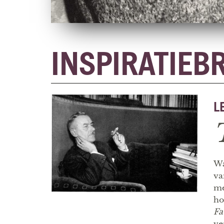
INSPIRATIEB
L
Wa
va
me
ho
Fa
ve