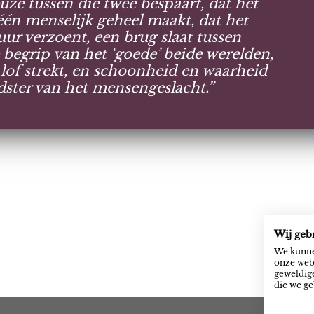
uze tussen die twee bespaart, dat het
 één menselijk geheel maakt, dat het
ur verzoent, een brug slaat tussen
 begrip van het ‘goede’ beide werelden,
t lof strekt, en schoonheid en waarheid
dster van het mensengeslacht.”
Wij geb
We kunne
onze webs
geweldige
die we ge