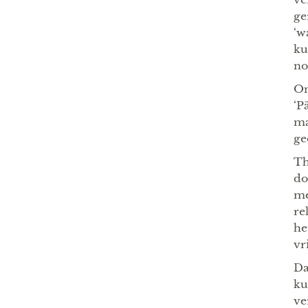
ge
‘w
ku
no
On
‘P
ma
ge
Th
do
me
re
he
vr
Da
ku
ve