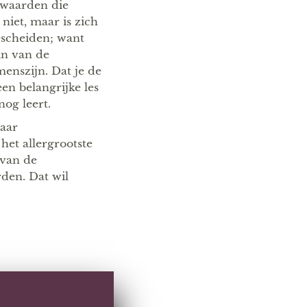
 waarden die
niet, maar is zich
escheiden; want
in van de
enszijn. Dat je de
en belangrijke les
og leert.
haar
et allergrootste
 van de
den. Dat wil