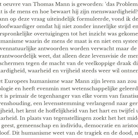
t oeuvre van Thomas Mann is geworden: ‘das Problem
t is de mens en hoe bewaart hij zijn menswaardigheid
nn op deze vraag uiteindelijk formuleerde, vond ik de
loofwaardiger omdat hij niet zonder innerlijke strijd e
rspronkelijke overtuigingen tot het inzicht was gekome
manisme waarin de mens de maat is en niet een syste
vennatuurlijke antwoorden worden verwacht maar de 
rantwoordelijk weet, dat alleen deze levensvisie de m
schermen tegen de macht van de veelkoppige draak di
ardigheid, waarheid en vrijheid steeds weer wil ontne
t Europees humanisme waar Mann zijn leven aan zou w
lologie en heeft evenmin met wetenschappelijke geleer
t is primair de tegenhanger van elke vorm van fanatis
venshouding, een levensstemming verlangend naar ger
ijheid, het kent de hoffelijkheid van het hart en twijfel
arheid. In plaats van tegenstellingen zoekt het het mi
 geest, gemeenschap en individu, democratie en aristoc
loof. Dit humanisme weet van de tragiek en de dood, 