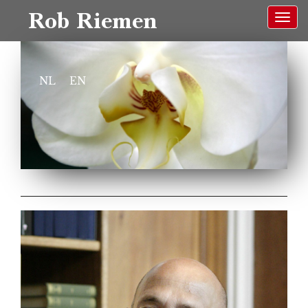
Rob Riemen
NL
EN