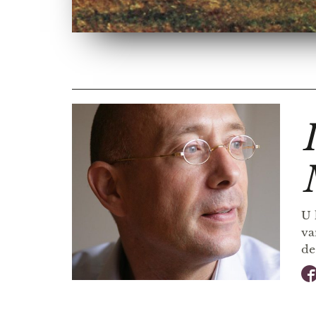
U 
va
d