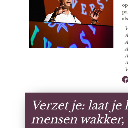
op
pa
al
Ve
Al
Al
Al
Al
Al
Ve
Verzet je: laat je
mensen wakker, 