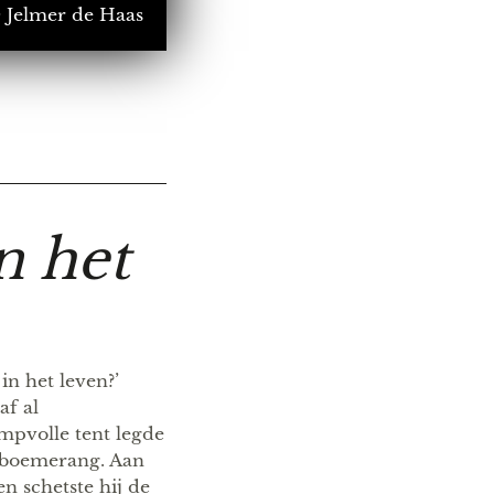
 Jelmer de Haas
n het
in het leven?’
af al
mpvolle tent legde
n boemerang. Aan
 schetste hij de