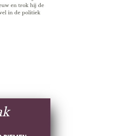
euw en trok hij de
el in de politiek
ak