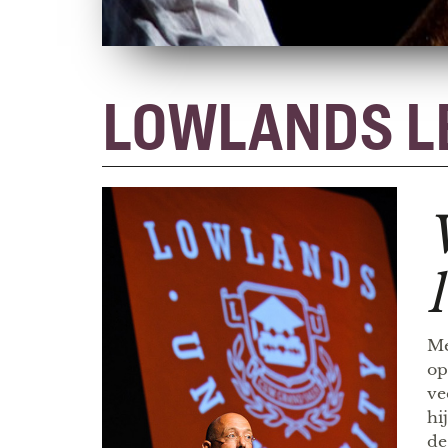
LOWLANDS L
Me
op
ve
hi
de