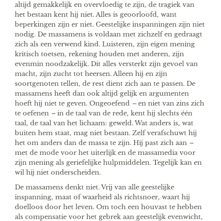
altijd gemakkelijk en overvloedig te zijn, de tragiek van
het bestaan kent hij niet. Alles is geoorloofd, want
beperkingen zijn er niet. Geestelijke inspanningen zijn niet
nodig. De massamens is voldaan met zichzelf en gedraagt
zich als een verwend kind. Luisteren, zijn eigen mening
kritisch toetsen, rekening houden met anderen, zijn
evenmin noodzakelijk. Dit alles versterkt zijn gevoel van
macht, zijn zucht tot heersen. Alleen hij en zijn
soortgenoten tellen, de rest dient zich aan te passen. De
massamens heeft dan ook altijd gelijk en argumenten
hoeft hij niet te geven. Ongeoefend
–
en niet van zins zich
te oefenen
–
in de taal van de rede, kent hij slechts één
taal, de taal van het lichaam: geweld. Wat anders is, wat
buiten hem staat, mag niet bestaan. Zelf verafschuwt hij
het om anders dan de massa te zijn. Hij past zich aan
–
met de mode voor het uiterlijk en de massamedia voor
zijn mening als geriefelijke hulpmiddelen. Tegelijk kan en
wil hij niet onderscheiden.
De massamens denkt niet. Vrij van alle geestelijke
inspanning, maat of waarheid als richtsnoer, waart hij
doelloos door het leven. Om toch een houvast te hebben
als compensatie voor het gebrek aan geestelijk evenwicht,