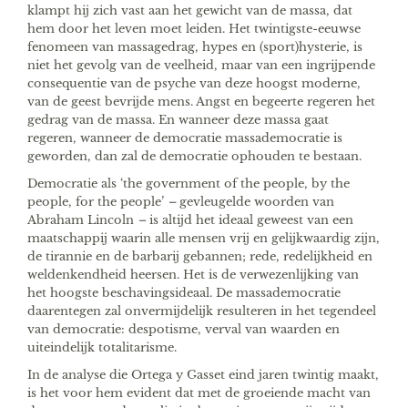
klampt hij zich vast aan het gewicht van de massa, dat
hem door het leven moet leiden. Het twintigste-eeuwse
fenomeen van massagedrag, hypes en (sport)hysterie, is
niet het gevolg van de veelheid, maar van een ingrijpende
consequentie van de psyche van deze hoogst moderne,
van de geest bevrijde mens. Angst en begeerte regeren het
gedrag van de massa. En wanneer deze massa gaat
regeren, wanneer de democratie massademocratie is
geworden, dan zal de democratie ophouden te bestaan.
Democratie als ‘the government of the people, by the
people, for the people’
–
gevleugelde woorden van
Abraham Lincoln
–
is altijd het ideaal geweest van een
maatschappij waarin alle mensen vrij en gelijkwaardig zijn,
de tirannie en de barbarij gebannen; rede, redelijkheid en
weldenkendheid heersen. Het is de verwezenlijking van
het hoogste beschavingsideaal. De massademocratie
daarentegen zal onvermijdelijk resulteren in het tegendeel
van democratie: despotisme, verval van waarden en
uiteindelijk totalitarisme.
In de analyse die Ortega y Gasset eind jaren twintig maakt,
is het voor hem evident dat met de groeiende macht van