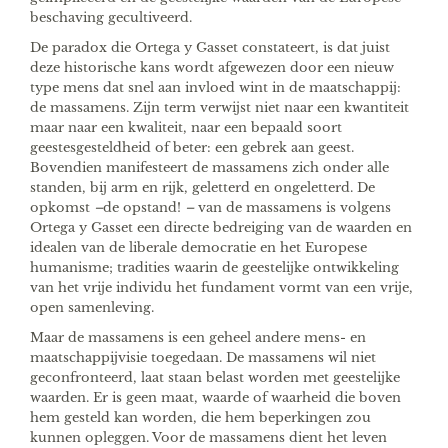
beschaving gecultiveerd.
De paradox die Ortega y Gasset constateert, is dat juist
deze historische kans wordt afgewezen door een nieuw
type mens dat snel aan invloed wint in de maatschappij:
de massamens. Zijn term verwijst niet naar een kwantiteit
maar naar een kwaliteit, naar een bepaald soort
geestesgesteldheid of beter: een gebrek aan geest.
Bovendien manifesteert de massamens zich onder alle
standen, bij arm en rijk, geletterd en ongeletterd. De
opkomst
–
de opstand!
–
van de massamens is volgens
Ortega y Gasset een directe bedreiging van de waarden en
idealen van de liberale democratie en het Europese
humanisme; tradities waarin de geestelijke ontwikkeling
van het vrije individu het fundament vormt van een vrije,
open samenleving.
Maar de massamens is een geheel andere mens- en
maatschappijvisie toegedaan. De massamens wil niet
geconfronteerd, laat staan belast worden met geestelijke
waarden. Er is geen maat, waarde of waarheid die boven
hem gesteld kan worden, die hem beperkingen zou
kunnen opleggen. Voor de massamens dient het leven