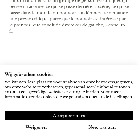
l’information et sans un groupe de personnes critiques qui
peuvent raconter ce qui se passe derrière la scène, ce qui se
passe dans le monde du pouvoir. La démocratie demande
une presse critique, parce que le pouvoir est intéressé par
le pouvoir, que ce soit de droite ou de gauche, » conclut-
il.
Wij gebruiken cookies
ROB RIEMEN
SOCIAL
We kunnen deze plaatsen voor analyse van onze bezoekersgegevens,
om onze website te verbeteren, gepersonaliseerde inhoud te tonen
Actueel
YouTube
en om u een geweldige website-ervaring te bieden. Voor meer
Contact
Spotify
informatie over de cookies die we gebruiken opent u de instellingen.
NEXUS INSTITUUT
PRIVACY
Accepteer alles
Activiteiten
Privacyverklaring
Weigeren
Nee, pas aan
Tijdschrift Nexus
Cookieverklaring