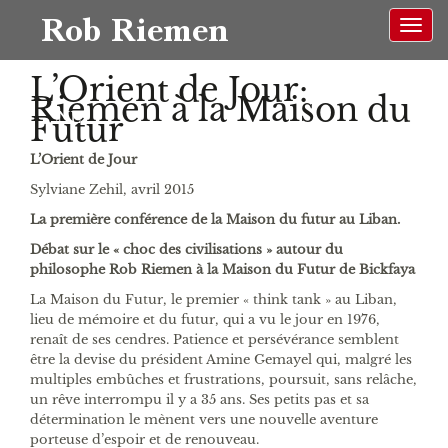
Rob Riemen
L’Orient de Jour:
Riemen à la Maison du
NL
Futur
L’Orient de Jour
Sylviane Zehil, avril 2015
La première conférence de la Maison du futur au Liban.
Débat sur le « choc des civilisations » autour du
philosophe Rob Riemen à la Maison du Futur de Bickfaya
La Maison du Futur, le premier « think tank » au Liban,
lieu de mémoire et du futur, qui a vu le jour en 1976,
renaît de ses cendres. Patience et persévérance semblent
être la devise du président Amine Gemayel qui, malgré les
multiples embûches et frustrations, poursuit, sans relâche,
un rêve interrompu il y a 35 ans. Ses petits pas et sa
détermination le mènent vers une nouvelle aventure
porteuse d’espoir et de renouveau.