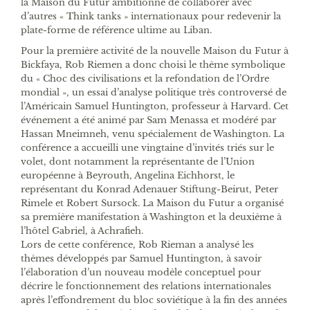
la Maison du Futur ambitionne de collaborer avec
d’autres « Think tanks » internationaux pour redevenir la
plate-forme de référence ultime au Liban.
Pour la première activité de la nouvelle Maison du Futur à
Bickfaya, Rob Riemen a donc choisi le thème symbolique
du « Choc des civilisations et la refondation de l’Ordre
mondial », un essai d’analyse politique très controversé de
l’Américain Samuel Huntington, professeur à Harvard. Cet
événement a été animé par Sam Menassa et modéré par
Hassan Mneimneh, venu spécialement de Washington. La
conférence a accueilli une vingtaine d’invités triés sur le
volet, dont notamment la représentante de l’Union
européenne à Beyrouth, Angelina Eichhorst, le
représentant du Konrad Adenauer Stiftung-Beirut, Peter
Rimele et Robert Sursock. La Maison du Futur a organisé
sa première manifestation à Washington et la deuxième à
l’hôtel Gabriel, à Achrafieh.
Lors de cette conférence, Rob Rieman a analysé les
thèmes développés par Samuel Huntington, à savoir
l’élaboration d’un nouveau modèle conceptuel pour
décrire le fonctionnement des relations internationales
après l’effondrement du bloc soviétique à la fin des années