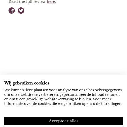
Read the full review
here
.
Wij gebruiken cookies
ROB RIEMEN
SOCIAL
We kunnen deze plaatsen voor analyse van onze bezoekersgegevens,
om onze website te verbeteren, gepersonaliseerde inhoud te tonen
News
YouTube
en om u een geweldige website-ervaring te bieden. Voor meer
informatie over de cookies die we gebruiken opent u de instellingen.
Contact
Spotify
NEXUS INSTITUUT
PRIVACY
Accepteer alles
Activities
Privacy statement