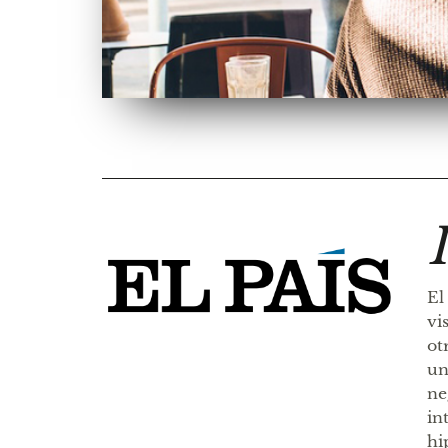
El
vi
ot
un
ne
in
hi