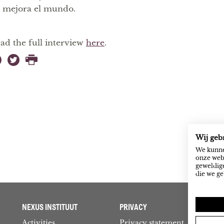
 mejora el mundo.
ad the full interview
here
.
Wij geb
We kunne
onze webs
geweldige
die we ge
NEXUS INSTITUUT
PRIVACY
Activities
Privacy statement