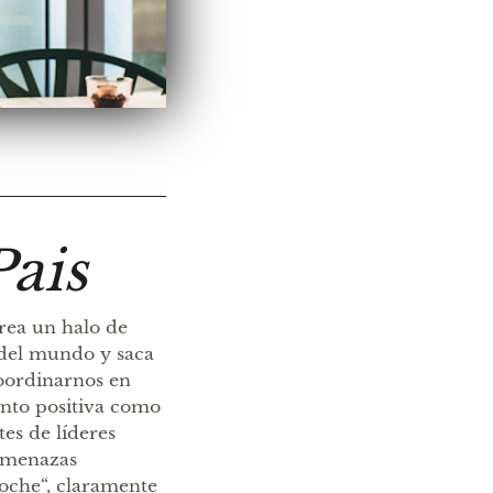
Pais
crea un halo de
 del mundo y saca
oordinarnos en
anto positiva como
es de líderes
 amenazas
noche“, claramente