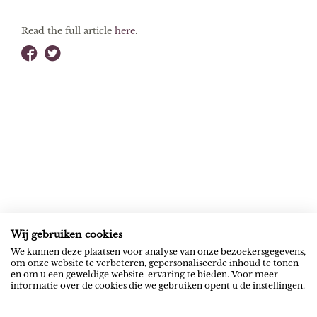
Read the full article
here
.
Wij gebruiken cookies
ROB RIEMEN
SOCIAL
We kunnen deze plaatsen voor analyse van onze bezoekersgegevens,
om onze website te verbeteren, gepersonaliseerde inhoud te tonen
News
YouTube
en om u een geweldige website-ervaring te bieden. Voor meer
informatie over de cookies die we gebruiken opent u de instellingen.
Contact
Spotify