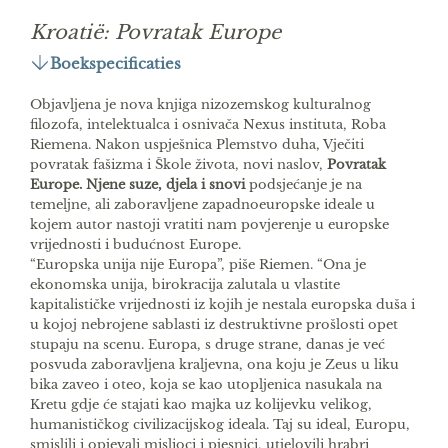
Kroatië: Povratak Europe
Boekspecificaties
Objavljena je nova knjiga nizozemskog kulturalnog
filozofa, intelektualca i osnivača Nexus instituta, Roba
Riemena. Nakon uspješnica Plemstvo duha, Vječiti
povratak fašizma i Škole života, novi naslov,
Povratak
Europe. Njene suze, djela i snovi
podsjećanje je na
temeljne, ali zaboravljene zapadnoeuropske ideale u
kojem autor nastoji vratiti nam povjerenje u europske
vrijednosti i budućnost Europe.
“Europska unija nije Europa”, piše Riemen. “Ona je
ekonomska unija, birokracija zalutala u vlastite
kapitalističke vrijednosti iz kojih je nestala europska duša i
u kojoj nebrojene sablasti iz destruktivne prošlosti opet
stupaju na scenu. Europa, s druge strane, danas je već
posvuda zaboravljena kraljevna, ona koju je Zeus u liku
bika zaveo i oteo, koja se kao utopljenica nasukala na
Kretu gdje će stajati kao majka uz kolijevku velikog,
humanističkog civilizacijskog ideala. Taj su ideal, Europu,
smislili i opjevali mislioci i pjesnici, utjelovili hrabri