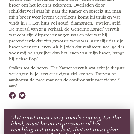
broer om het leven is gekomen. Overladen door
schuldgevoel gaat hij naar die Kamer en spreekt uit: mag
mijn broer weer leven! Vervolgens komt hij thuis en wat
vindt hij? … Een huis vol goud, diamanten, juwelen, geld.
De moraal van zijn verhaal: de ‘Geheime Kamer’ vervult
wat echt zijn diepste verlangen was en niet wat hij
pretendeerde dat zijn grootste wens was: namelijk dat zijn
broer weer zou leven. Als hij zich dat realiseert: veel geld is
voor mij belangrijker dan het leven van mijn broer, hangt
hij zichzelf op.’
Stalker tot de heren: ‘Die Kamer vervult wat echt je diepste
verlangen is. Je leert er je eigen ziel kennen.’ Durven bij
aankomst de twee mannen de confrontatie met zichzelf
aan?
“Art must must carry man's craving for the
ideal, must be an expression of his
reaching out towards it; that art must give