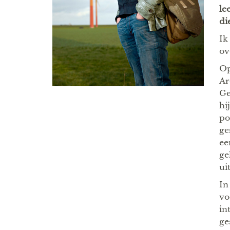
le
di
Ik
ov
Op
Ar
Ge
hi
po
ge
ee
ge
ui
I
vo
in
ge