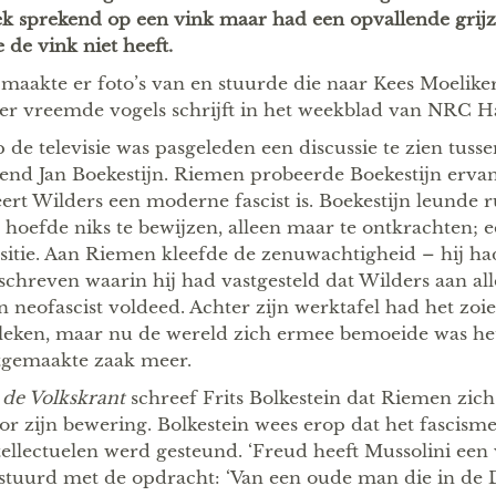
ek sprekend op een vink maar had een opvallende grijz
e de vink niet heeft.
 maakte er foto’s van en stuurde die naar Kees Moeliker
er vreemde vogels schrijft in het weekblad van NRC H
 de televisie was pasgeleden een discussie te zien tus
end Jan Boekestijn. Riemen probeerde Boekestijn ervan
ert Wilders een moderne fascist is. Boekestijn leunde r
j hoefde niks te bewijzen, alleen maar te ontkrachten;
sitie. Aan Riemen kleefde de zenuwachtigheid – hij ha
schreven waarin hij had vastgesteld dat Wilders aan a
n neofascist voldeed. Achter zijn werktafel had het zoie
leken, maar nu de wereld zich ermee bemoeide was he
tgemaakte zaak meer.
n
de Volkskrant
schreef Frits Bolkestein dat Riemen zi
or zijn bewering. Bolkestein wees erop dat het fascism
tellectuelen werd gesteund. ‘Freud heeft Mussolini een
stuurd met de opdracht: ‘Van een oude man die in de 