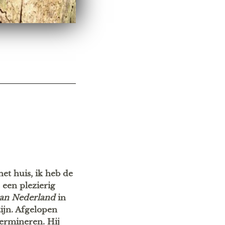
et huis, ik heb de
een plezierig
van Nederland
in
ijn. Afgelopen
termineren. Hij