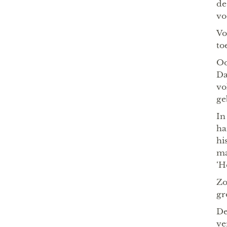
de
vo
Vo
to
Oo
Da
vo
ge
In
ha
hi
ma
‘H
Zo
gr
De
ve