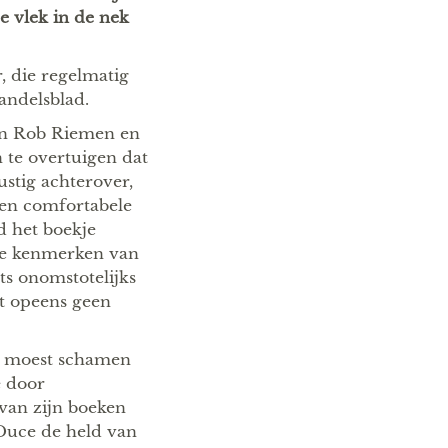
e vlek in de nek
, die regelmatig
andelsblad.
sen Rob Riemen en
 te overtuigen dat
ustig achterover,
 een comfortabele
d het boekje
lle kenmerken van
ts onomstotelijks
t opeens geen
ch moest schamen
e door
 van zijn boeken
Duce de held van