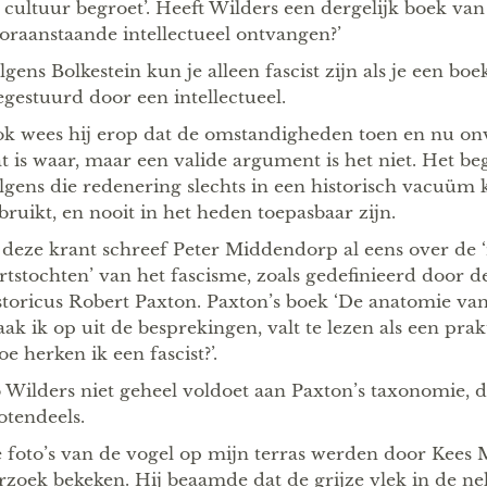
 cultuur begroet’. Heeft Wilders een dergelijk boek van
oraanstaande intellectueel ontvangen?’
lgens Bolkestein kun je alleen fascist zijn als je een boek
egestuurd door een intellectueel.
k wees hij erop dat de omstandigheden toen en nu onve
t is waar, maar een valide argument is het niet. Het begr
lgens die redenering slechts in een historisch vacuü
bruikt, en nooit in het heden toepasbaar zijn.
 deze krant schreef Peter Middendorp al eens over de 
rtstochten’ van het fascisme, zoals gedefinieerd door 
storicus Robert Paxton. Paxton’s boek ‘De anatomie van 
ak ik op uit de besprekingen, valt te lezen als een pra
oe herken ik een fascist?’.
 Wilders niet geheel voldoet aan Paxton’s taxonomie, 
otendeels.
 foto’s van de vogel op mijn terras werden door Kees 
rzoek bekeken. Hij beaamde dat de grijze vlek in de ne