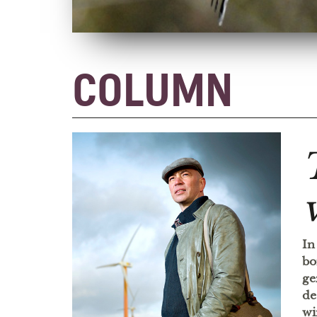
COLUMN
In
bo
ge
de
wi