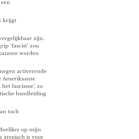
 een
 krijgt
rgelijkbaar zijn.
ip ‘fascist’ zou
m kunnen worden
‘negen activerende
de Amerikaanse
het fascisme’, zo
ktische handleiding
dan toch
Moeliker op mijn
k atypisch is voor